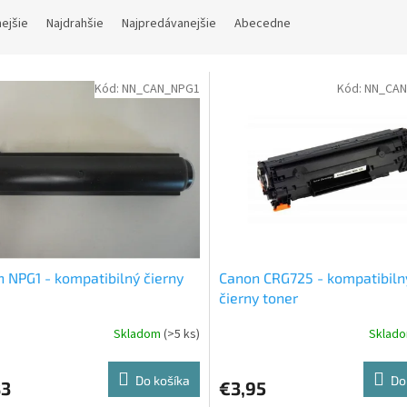
nejšie
Najdrahšie
Najpredávanejšie
Abecedne
Kód:
NN_CAN_NPG1
Kód:
NN_CAN
 NPG1 - kompatibilný čierny
Canon CRG725 - kompatibiln
čierny toner
Skladom
(>5 ks)
Sklad
Do košíka
Do
83
€3,95