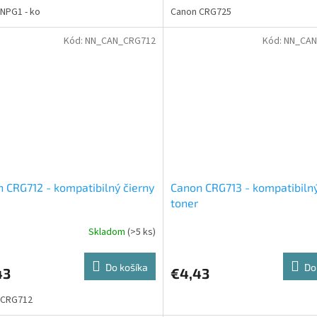
NPG1 - ko
Canon CRG725
Kód:
NN_CAN_CRG712
Kód:
NN_CAN
 CRG712 - kompatibilný čierny
Canon CRG713 - kompatibilný
toner
Skladom
(>5 ks)
Do košíka
Do
43
€4,43
 CRG712