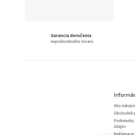
Garancia doručenia
nepoškodeného tovaru
Z
á
p
ä
t
Informác
i
e
Ako nakupo
Obchodné 
Podmienky 
údajov
Reklamace