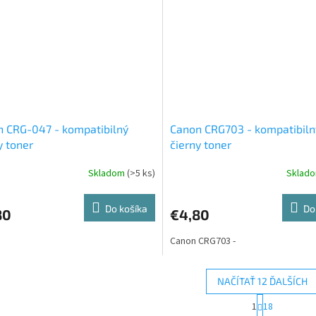
 CRG-047 - kompatibilný
Canon CRG703 - kompatibiln
y toner
čierny toner
Skladom
(>5 ks)
Sklad
Do košíka
Do
80
€4,80
Canon CRG703 -
NAČÍTAŤ 12 ĎALŠÍCH
S
1
18
O
t