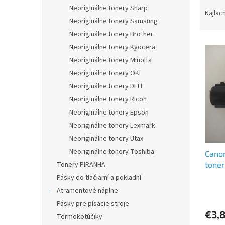
R
Neoriginálne tonery Sharp
a
Najlac
Neoriginálne tonery Samsung
d
e
Neoriginálne tonery Brother
V
n
Neoriginálne tonery Kyocera
ý
i
Neoriginálne tonery Minolta
p
e
Neoriginálne tonery OKI
i
p
Neoriginálne tonery DELL
s
r
p
Neoriginálne tonery Ricoh
o
r
d
Neoriginálne tonery Epson
o
u
Neoriginálne tonery Lexmark
d
k
Neoriginálne tonery Utax
u
t
Neoriginálne tonery Toshiba
Canon
k
o
toner
Tonery PIRANHA
t
v
o
Pásky do tlačiarní a pokladní
v
Atramentové náplne
Pásky pre písacie stroje
€3,
Termokotúčiky