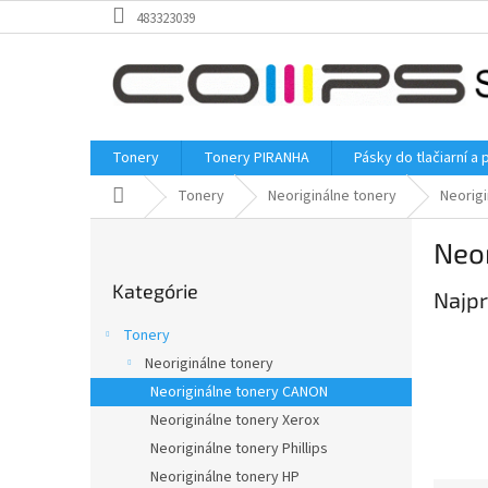
Prejsť
483323039
na
obsah
Tonery
Tonery PIRANHA
Pásky do tlačiarní a 
Domov
Tonery
Neoriginálne tonery
Neorig
B
Neo
o
Preskočiť
č
Kategórie
kategórie
Najpr
n
ý
Tonery
p
Neoriginálne tonery
a
Neoriginálne tonery CANON
n
e
Neoriginálne tonery Xerox
l
Neoriginálne tonery Phillips
Neoriginálne tonery HP