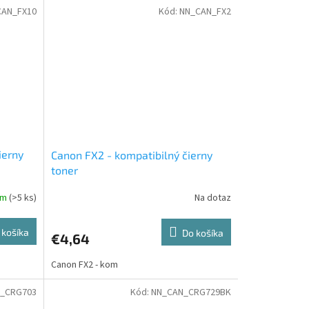
CAN_FX10
Kód:
NN_CAN_FX2
ierny
Canon FX2 - kompatibilný čierny
toner
om
(>5 ks)
Na dotaz
 košíka
Do košíka
€4,64
Canon FX2 - kom
_CRG703
Kód:
NN_CAN_CRG729BK