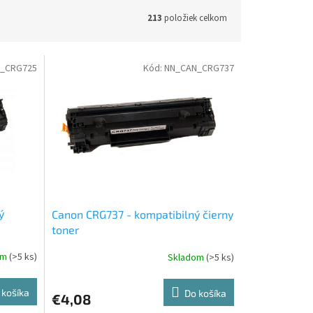
213
položiek celkom
_CRG725
Kód:
NN_CAN_CRG737
ý
Canon CRG737 - kompatibilný čierny
toner
om
(>5 ks)
Skladom
(>5 ks)
 košíka
Do košíka
€4,08