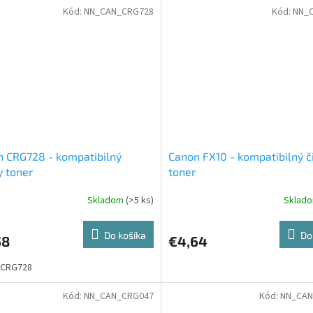
Kód:
NN_CAN_CRG728
Kód:
NN_
 CRG728 - kompatibilný
Canon FX10 - kompatibilný č
y toner
toner
Skladom
(>5 ks)
Sklad
Do košíka
Do
58
€4,64
 CRG728
Kód:
NN_CAN_CRG047
Kód:
NN_CAN