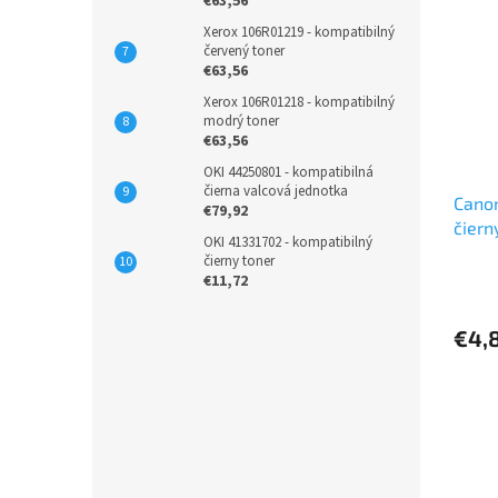
€63,56
Xerox 106R01219 - kompatibilný
červený toner
€63,56
Xerox 106R01218 - kompatibilný
modrý toner
€63,56
OKI 44250801 - kompatibilná
čierna valcová jednotka
Canon
€79,92
čiern
OKI 41331702 - kompatibilný
čierny toner
€11,72
€4,