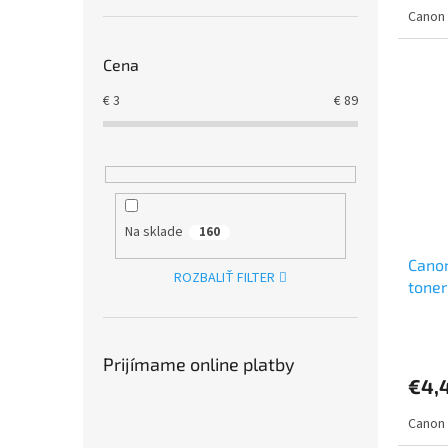
Canon 
Cena
€
3
€
89
Na sklade
160
Canon
ROZBALIŤ FILTER
toner
Prijímame online platby
€4,
Canon