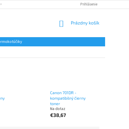
 OSOBNÝCH ÚDAJOV
REKLAMACE
KONTAKTY
Prihlásenie
NÁKUPNÝ
Prázdny košík
KOŠÍK
rmokotúčiky
Canon 701DR -
rny
kompatibilný čierny
toner
Na dotaz
€38,67