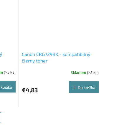
ý
Canon CRG729BK - kompatibilný
čierny toner
om
(>5 ks)
Skladom
(>5 ks)
 košíka
Do košíka
€4,83