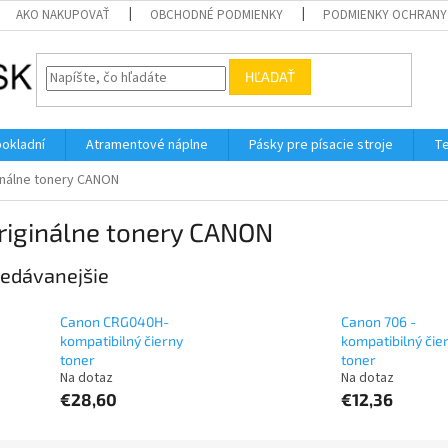
AKO NAKUPOVAŤ
OBCHODNÉ PODMIENKY
PODMIENKY OCHRANY
HĽADAŤ
pokladní
Atramentové náplne
Pásky pre písacie stroje
Te
inálne tonery CANON
riginálne tonery CANON
edávanejšie
Canon CRG040H-
Canon 706 -
kompatibilný čierny
kompatibilný čie
toner
toner
Na dotaz
Na dotaz
€28,60
€12,36