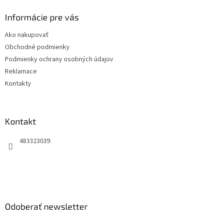
p
ä
Informácie pre vás
t
Ako nakupovať
i
Obchodné podmienky
e
Podmienky ochrany osobných údajov
Reklamace
Kontakty
Kontakt
483323039
Odoberať newsletter