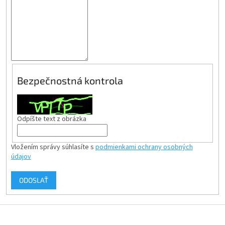
Bezpečnostná kontrola
Odpíšte text z obrázka
Vložením správy súhlasíte s
podmienkami ochrany osobných
údajov
ODOSLAŤ
Z
á