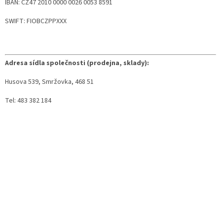
IBAN: CZ47 2010 0000 0026 0053 8591
SWIFT: FIOBCZPPXXX
Adresa sídla společnosti (prodejna, sklady):
Husova 539, Smržovka, 468 51
Tel: 483 382 184