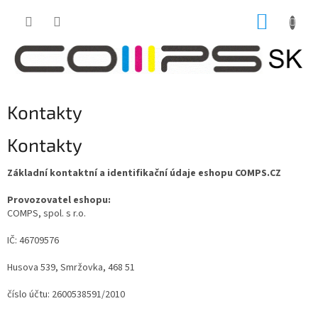
Prejsť
NÁKUP
na
obsah
KOŠÍK
Kontakty
Kontakty
Základní kontaktní a identifikační údaje eshopu COMPS.CZ
Provozovatel eshopu:
COMPS, spol. s r.o.
IČ: 46709576
Husova 539, Smržovka, 468 51
číslo účtu: 2600538591/2010