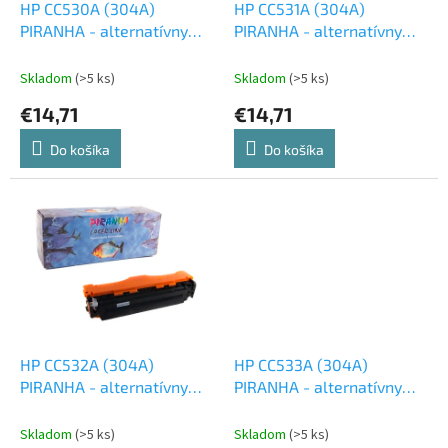
d
HP CC530A (304A)
HP CC531A (304A)
v
u
PIRANHA - alternatívny
PIRANHA - alternatívny
k
čierny toner
modrý toner
t
Skladom
(>5 ks)
Skladom
(>5 ks)
o
€14,71
€14,71
v
Do košíka
Do košíka
HP CC532A (304A)
HP CC533A (304A)
PIRANHA - alternatívny
PIRANHA - alternatívny
žltý toner
červený toner
Skladom
(>5 ks)
Skladom
(>5 ks)