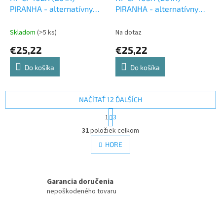
PIRANHA - alternatívny
PIRANHA - alternatívny
žltý toner
červený toner
Skladom
(>5 ks)
Na dotaz
€25,22
€25,22
Do košíka
Do košíka
NAČÍTAŤ 12 ĎALŠÍCH
S
1
3
t
O
r
31
položiek celkom
v
á
l
HORE
n
á
k
d
o
v
a
a
Garancia doručenia
c
n
i
nepoškodeného tovaru
i
e
e
p
r