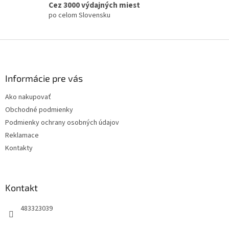
Cez 3000 výdajných miest
v
po celom Slovensku
k
y
v
Z
ý
á
p
p
i
s
ä
Informácie pre vás
u
t
Ako nakupovať
i
Obchodné podmienky
e
Podmienky ochrany osobných údajov
Reklamace
Kontakty
Kontakt
483323039