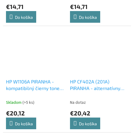
€14,71
€14,71
Do košíka
Do košíka
HP W1106A PIRANHA -
HP CF402A (201A)
kompatibilný čierny toner
PIRANHA - alternatívny
S ČIPOM
žltý toner
Skladom
(>5 ks)
Na dotaz
€20,12
€20,42
Do košíka
Do košíka