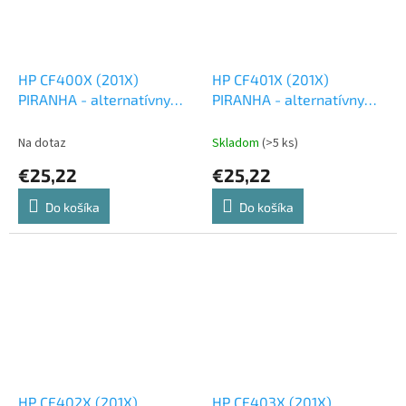
HP CF400X (201X)
HP CF401X (201X)
PIRANHA - alternatívny
PIRANHA - alternatívny
čierny toner
modrý toner
Na dotaz
Skladom
(>5 ks)
€25,22
€25,22
Do košíka
Do košíka
HP CF402X (201X)
HP CF403X (201X)