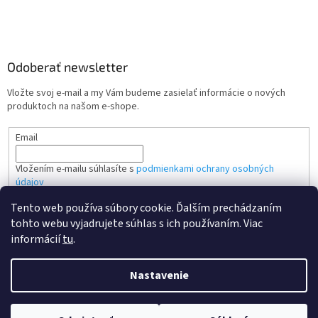
Odoberať newsletter
Vložte svoj e-mail a my Vám budeme zasielať informácie o nových
produktoch na našom e-shope.
Email
Vložením e-mailu súhlasíte s
podmienkami ochrany osobných
údajov
Tento web používa súbory cookie. Ďalším prechádzaním
PRIHLÁSIŤ SA
tohto webu vyjadrujete súhlas s ich používaním. Viac
informácií
tu
.
Nastavenie
Vytvoril Shoptet