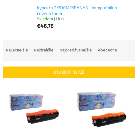
Kyocera TK510M PIRANHA - kompatibilná
čevená toner
Skladom
(3 ks)
€46,76
R
a
Najlacnejšie
Najdrahšie
Najpredávanejšie
Abecedne
d
e
n
OTVORIŤ FILTER
i
e
V
p
ý
r
p
o
i
d
s
u
p
k
r
t
o
o