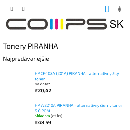
Prejsť
NÁKUP
na
obsah
KOŠÍK
Tonery PIRANHA
Najpredávanejšie
HP CF402A (201A) PIRANHA - alternatívny žltý
toner
Na dotaz
€20,42
HP W2210A PIRANHA - alternatívny čierny toner
S ČIPOM
Skladom
(>5 ks)
€48,59