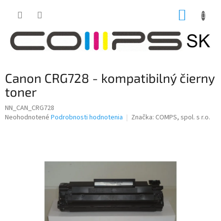
Prejsť
NÁKUP
na
obsah
KOŠÍK
Canon CRG728 - kompatibilný čierny
toner
NN_CAN_CRG728
Priemerné
Neohodnotené
Podrobnosti hodnotenia
Značka:
COMPS, spol. s r.o.
hodnotenie
produktu
je
0,0
z
5
hviezdičiek.