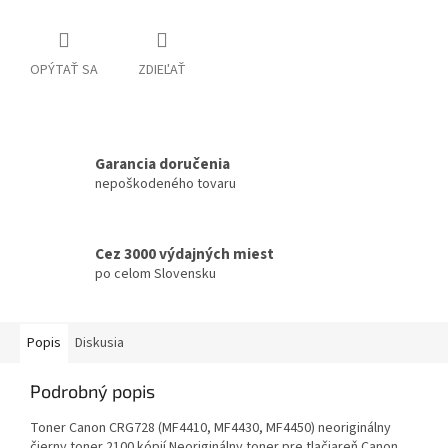
OPÝTAŤ SA
ZDIEĽAŤ
Garancia doručenia
nepoškodeného tovaru
Cez 3000 výdajných miest
po celom Slovensku
Popis
Diskusia
Podrobný popis
Toner Canon CRG728 (MF4410, MF4430, MF4450) neoriginálny
čierny toner 2100 kópií Neoriginálny toner pre tlačiareň Canon