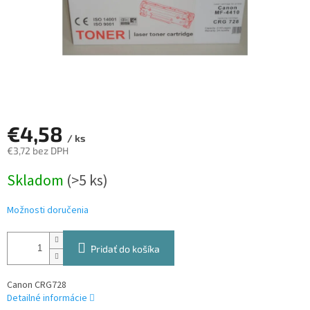
€4,58
/ ks
€3,72 bez DPH
Jednotková
Skladom
(>5 ks)
cena:
Možnosti doručenia
Pridať do košíka
Canon CRG728
Detailné informácie