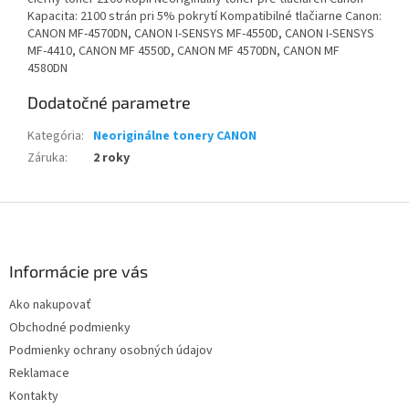
Kapacita: 2100 strán pri 5% pokrytí Kompatibilné tlačiarne Canon:
CANON MF-4570DN, CANON I-SENSYS MF-4550D, CANON I-SENSYS
MF-4410, CANON MF 4550D, CANON MF 4570DN, CANON MF
4580DN
Dodatočné parametre
Kategória
:
Neoriginálne tonery CANON
Záruka
:
2 roky
Z
á
p
ä
Informácie pre vás
t
Ako nakupovať
i
Obchodné podmienky
e
Podmienky ochrany osobných údajov
Reklamace
Kontakty