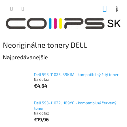
Prejsť
NÁKUP
na
obsah
KOŠÍK
Neoriginálne tonery DELL
Najpredávanejšie
Dell 593-11023, 89KJM - kompatibilný žltý toner
Na dotaz
€4,64
Dell 593-11022, H89YG - kompatibilný červený
toner
Na dotaz
€19,96