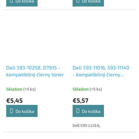
Do košíka
Do košíka
Dell 593-10258, DT615 -
Dell 593-11016, 593-11140
kompatibilný čierny toner
- kompatibilný čierny
toner, 2 000 kópií (DELL
1250,1350,1355,1760,1765)
Skladom
(>5 ks)
Skladom
(>5 ks)
€5,45
€5,57
Do košíka
Do košíka
Dell 593-11016,