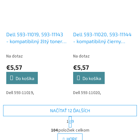
Dell 593-11019, 593-11143
Dell 593-11020, 593-11144
- kompatibilný žltý toner, 1
- kompatibilný čierny
400 kópií (DELL
toner, 700 kópií (DELL
1250,1350,1355,1760,1765)
1250,1350,1355,1760,1765)
Na dotaz
Na dotaz
€5,57
€5,57
Do košíka
Do košíka
Dell 593-11019,
Dell 593-11020,
NAČÍTAŤ 12 ĎALŠÍCH
S
1
9
t
O
r
104
položiek celkom
v
á
l
HORE
n