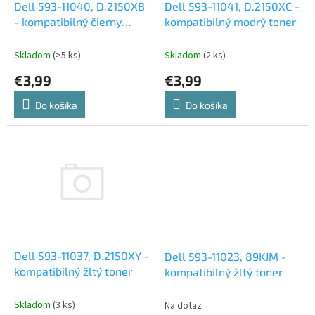
d
Dell 593-11040, D.2150XB
Dell 593-11041, D.2150XC -
v
u
- kompatibilný čierny
kompatibilný modrý toner
k
toner
t
Skladom
(>5 ks)
Skladom
(2 ks)
o
€3,99
€3,99
v
Do košíka
Do košíka
Dell 593-11037, D.2150XY -
Dell 593-11023, 89KJM -
kompatibilný žltý toner
kompatibilný žltý toner
Skladom
(3 ks)
Na dotaz