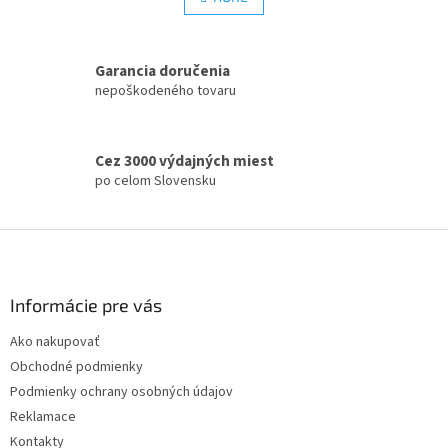
á
k
d
o
v
a
a
Garancia doručenia
c
n
i
nepoškodeného tovaru
i
e
e
p
r
Cez 3000 výdajných miest
v
po celom Slovensku
k
y
v
Z
ý
á
p
p
i
s
ä
Informácie pre vás
u
t
Ako nakupovať
i
Obchodné podmienky
e
Podmienky ochrany osobných údajov
Reklamace
Kontakty