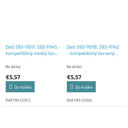
Dell 593-11017, 593-11145 -
Dell 593-11018, 593-11142
kompatibilný modrý toner,
- kompatibilný červený
700 kópií (DELL
toner, 1 400 kópií (DELL
1250,1350,1355,1760,1765)
1250,1350,1355,1760,1765)
Na dotaz
Na dotaz
€5,57
€5,57
Do košíka
Do košíka
Dell 593-11017,
Dell 593-11018,