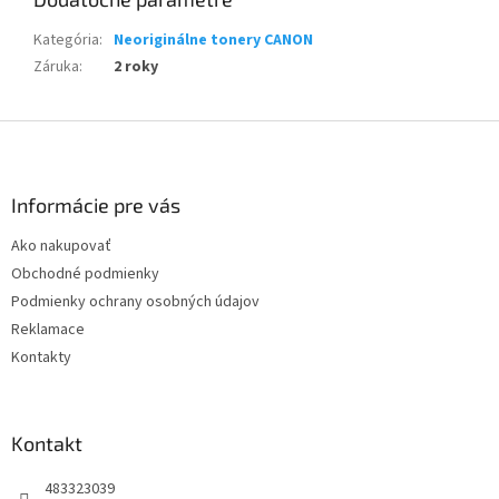
Kategória
:
Neoriginálne tonery CANON
Záruka
:
2 roky
Z
á
p
ä
Informácie pre vás
t
Ako nakupovať
i
Obchodné podmienky
e
Podmienky ochrany osobných údajov
Reklamace
Kontakty
Kontakt
483323039