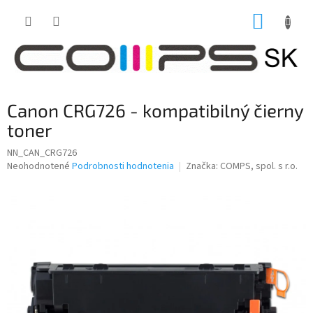
Prejsť
NÁKUP
na
obsah
KOŠÍK
Canon CRG726 - kompatibilný čierny
toner
NN_CAN_CRG726
Priemerné
Neohodnotené
Podrobnosti hodnotenia
Značka:
COMPS, spol. s r.o.
hodnotenie
produktu
je
0,0
z
5
hviezdičiek.