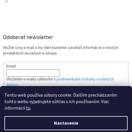
Odoberať newsletter
Vložte svoj e-mail a my Vám budeme zasielať informácie o nových
produktoch na našom e-shope.
Email
Vložením e-mailu súhlasíte s
podmienkami ochrany osobných
údajov
Tento web používa súbory cookie. Ďalším prechádzaním
PRIHLÁSIŤ SA
tohto webu vyjadrujete súhlas s ich používaním. Viac
informácií
tu
.
Nastavenie
Vytvoril Shoptet