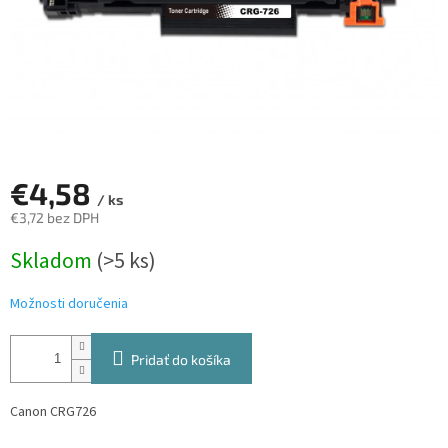
€4,58
/ ks
€3,72 bez DPH
Jednotková
Skladom
(>5 ks)
cena:
Možnosti doručenia
Pridať do košíka
Canon CRG726