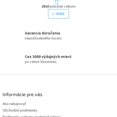
t
O
r
2010
položiek celkom
v
á
l
HORE
n
á
k
d
o
v
a
a
Garancia doručenia
c
n
i
nepoškodeného tovaru
i
e
e
p
r
Cez 3000 výdajných miest
v
po celom Slovensku
k
y
v
Z
ý
á
p
p
i
s
ä
Informácie pre vás
u
t
Ako nakupovať
i
Obchodné podmienky
e
Podmienky ochrany osobných údajov