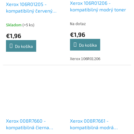
Xerox 106R01206 -
Xerox 106R01205 -
kompatibilný modrý toner
kompatibilný červený
toner
Na dotaz
Skladom
(>5 ks)
€1,96
€1,96
Do košíka
Do košíka
Xerox 106R01206
Xerox 008R7660 -
Xerox 008R7661 -
kompatibilná čierna
kompatibilná modrá
atramentová cartridge
atramentová cartridge