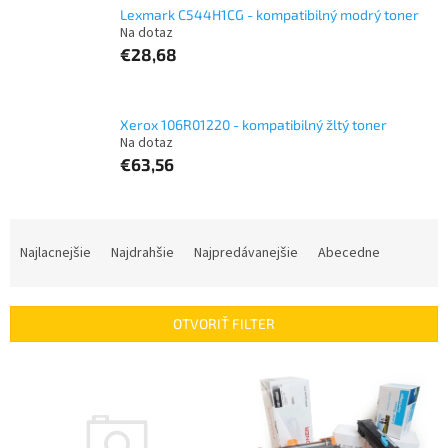
Lexmark C544H1CG - kompatibilný modrý toner
Na dotaz
€28,68
Xerox 106R01220 - kompatibilný žltý toner
Na dotaz
€63,56
R
a
Najlacnejšie
Najdrahšie
Najpredávanejšie
Abecedne
d
e
n
OTVORIŤ FILTER
i
e
V
p
ý
r
p
o
i