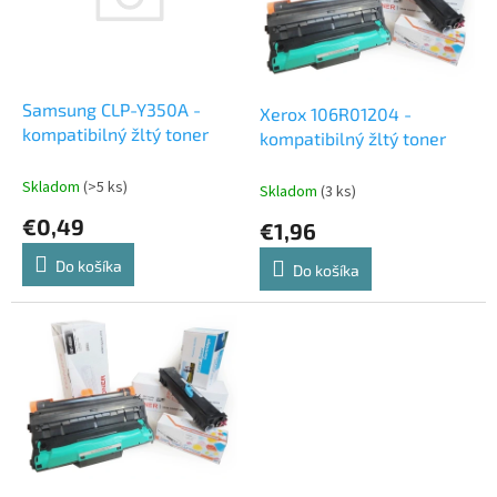
d
s
u
p
k
r
t
o
o
d
Samsung CLP-Y350A -
Xerox 106R01204 -
v
u
kompatibilný žltý toner
kompatibilný žltý toner
k
t
Skladom
(>5 ks)
Skladom
(3 ks)
o
€0,49
€1,96
v
Do košíka
Do košíka