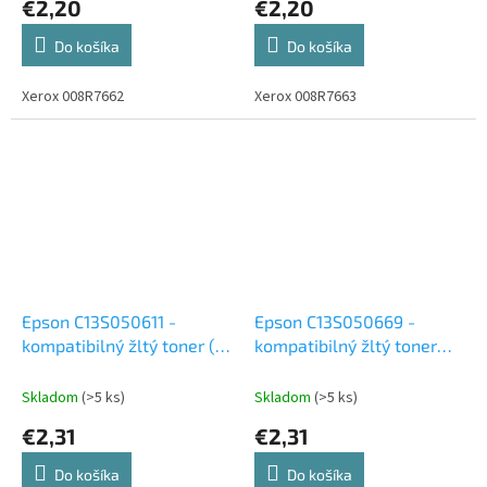
€2,20
€2,20
Do košíka
Do košíka
Xerox 008R7662
Xerox 008R7663
Epson C13S050611 -
Epson C13S050669 -
kompatibilný žltý toner (1
kompatibilný žltý toner
400 kópií)
(700 kópií)
Skladom
(>5 ks)
Skladom
(>5 ks)
€2,31
€2,31
Do košíka
Do košíka