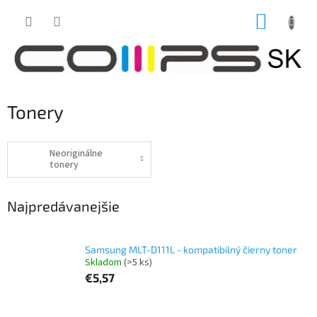
Prejsť
NÁKUP
na
obsah
KOŠÍK
Tonery
Neoriginálne
tonery
Najpredávanejšie
Samsung MLT-D111L - kompatibilný čierny toner
Skladom
(>5 ks)
€5,57