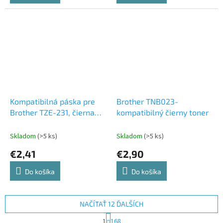
Kompatibilná páska pre
Brother TNB023-
Brother TZE-231, čierna
kompatibilný čierny toner
tlač/biely podklad,
laminovaná, 8m, 12mm
Skladom
(>5 ks)
Skladom
(>5 ks)
€2,41
€2,90
Do košíka
Do košíka
NAČÍTAŤ 12 ĎALŠÍCH
S
1
168