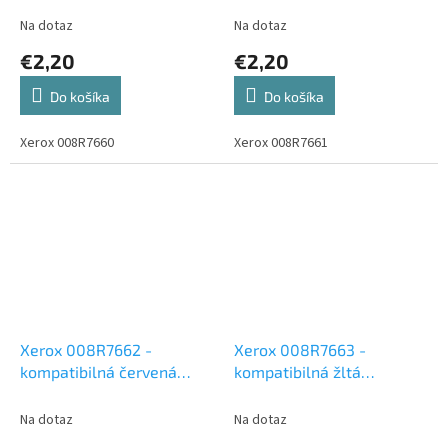
Na dotaz
Na dotaz
€2,20
€2,20
Do košíka
Do košíka
Xerox 008R7660
Xerox 008R7661
Xerox 008R7662 -
Xerox 008R7663 -
kompatibilná červená
kompatibilná žltá
atramentová cartridge
atramentová cartridge
Na dotaz
Na dotaz