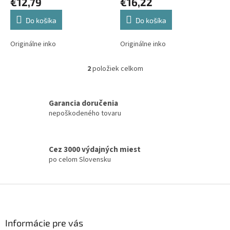
€16,22
€12,79
v
Do košíka
Do košíka
Originálne inko
Originálne inko
2
položiek celkom
O
v
l
á
Garancia doručenia
d
nepoškodeného tovaru
a
c
i
Cez 3000 výdajných miest
e
po celom Slovensku
p
r
v
Z
k
á
y
v
p
ý
ä
Informácie pre vás
p