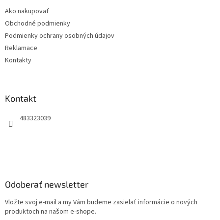
t
i
Ako nakupovať
i
s
Obchodné podmienky
e
u
Podmienky ochrany osobných údajov
Reklamace
Kontakty
Kontakt
483323039
Odoberať newsletter
Vložte svoj e-mail a my Vám budeme zasielať informácie o nových
produktoch na našom e-shope.