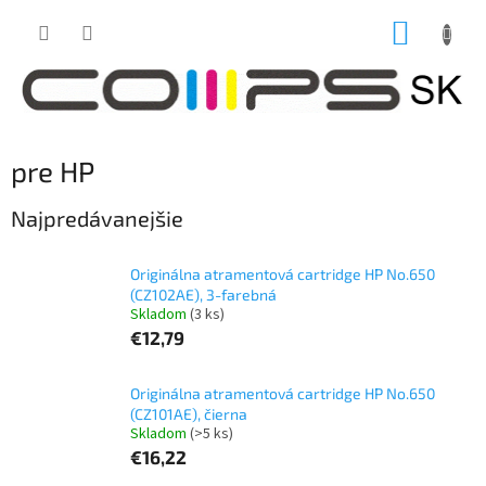
Prejsť
NÁKUP
na
obsah
KOŠÍK
pre HP
Najpredávanejšie
Originálna atramentová cartridge HP No.650
(CZ102AE), 3-farebná
Skladom
(3 ks)
€12,79
Originálna atramentová cartridge HP No.650
(CZ101AE), čierna
Skladom
(>5 ks)
€16,22