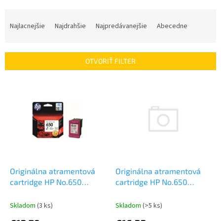
R
a
Najlacnejšie
Najdrahšie
Najpredávanejšie
Abecedne
d
e
n
OTVORIŤ FILTER
i
e
V
p
ý
r
p
o
i
d
s
u
p
k
r
t
o
o
d
Originálna atramentová
Originálna atramentová
v
u
cartridge HP No.650
cartridge HP No.650
k
(CZ101AE), čierna
(CZ102AE), 3-farebná
t
Skladom
(>5 ks)
Skladom
(3 ks)
o