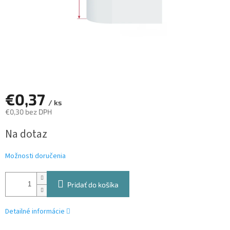
€0,37
/ ks
€0,30 bez DPH
Jednotková
Na dotaz
cena:
Možnosti doručenia
Pridať do košíka
Detailné informácie