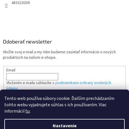
483323039
Odoberať newsletter
Vložte svoj e-mail a my Vám budeme zasielať informácie o nových
produktoch na našom e-shope.
Email
Vložením e-mailu súhlasíte s
podmienkami ochrany osobných
údajov
Tento web používa súbory cookie. Ďalším prechádzaním
PRIHLÁSIŤ SA
tohto webu vyjadrujete súhlas s ich používaním. Viac
informácií
tu
.
Nastavenie
Vytvoril Shoptet