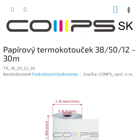
Prejsť
NÁKUP
na
obsah
KOŠÍK
Papírový termokotouček 38/50/12 -
30m
TK_38_50_12_30
Priemerné
Neohodnotené
Podrobnosti hodnotenia
Značka:
COMPS, spol. s r.o.
hodnotenie
produktu
je
0,0
z
5
hviezdičiek.