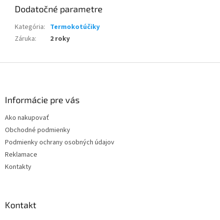
Dodatočné parametre
Kategória
:
Termokotúčiky
Záruka
:
2 roky
Z
á
p
ä
Informácie pre vás
t
Ako nakupovať
i
Obchodné podmienky
e
Podmienky ochrany osobných údajov
Reklamace
Kontakty
Kontakt