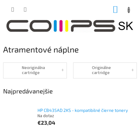
Prejsť
NÁKUP
na
obsah
KOŠÍK
Atramentové náplne
Neoriginálna
Originálne
cartridge
cartridge
Najpredávanejšie
HP CB435AD 2KS - kompatibilné čierne tonery
Na dotaz
€23,04