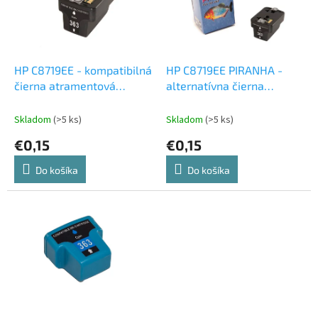
d
s
u
p
k
r
t
o
o
d
HP C8719EE - kompatibilná
HP C8719EE PIRANHA -
v
u
čierna atramentová
alternatívna čierna
k
cartridge
atramentová cartridge
t
Skladom
(>5 ks)
Skladom
(>5 ks)
o
€0,15
€0,15
v
Do košíka
Do košíka