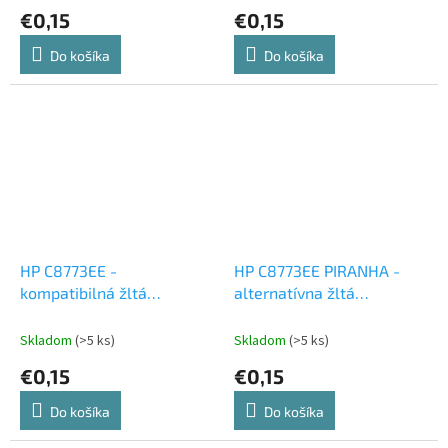
€0,15
€0,15
Do košíka
Do košíka
HP C8773EE -
HP C8773EE PIRANHA -
kompatibilná žltá
alternatívna žltá
atramentová cartridge
atramentová cartridge
Skladom
(>5 ks)
Skladom
(>5 ks)
€0,15
€0,15
Do košíka
Do košíka