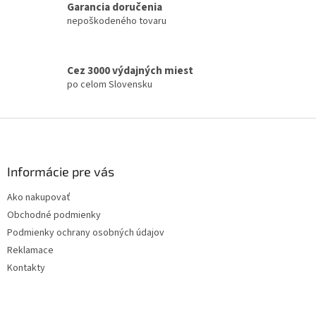
a
Garancia doručenia
c
n
i
nepoškodeného tovaru
i
e
e
p
r
Cez 3000 výdajných miest
v
po celom Slovensku
k
y
v
Z
ý
á
p
p
i
s
ä
Informácie pre vás
u
t
Ako nakupovať
i
Obchodné podmienky
e
Podmienky ochrany osobných údajov
Reklamace
Kontakty