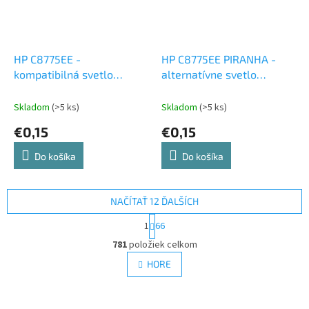
HP C8775EE -
HP C8775EE PIRANHA -
kompatibilná svetlo
alternatívne svetlo
červená atramentová
červená atramentová
cartridge
cartridge
Skladom
(>5 ks)
Skladom
(>5 ks)
€0,15
€0,15
Do košíka
Do košíka
NAČÍTAŤ 12 ĎALŠÍCH
S
1
66
t
O
r
781
položiek celkom
v
á
l
HORE
n
á
k
d
o
v
a