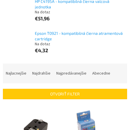
HP C4195A - kompatibilná čierna valcová
jednotka
Na dotaz
€51,96
Epson T0921 - kompatibilná čierna atramentová
cartridge
Na dotaz
€4,32
R
a
Najlacnejšie
Najdrahšie
Najpredávanejšie
Abecedne
d
e
n
OTVORIŤ FILTER
i
e
V
p
ý
r
p
o
i