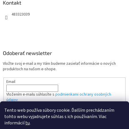
Kontakt
483323039
Odoberať newsletter
Vložte svoj e-mail a my Vám budeme zasielať informácie o nových
produktoch na našom e-shope.
Email
Vložením e-mailu súhlasíte s
podmienkami ochrany osobných
údajov
Tento web používa súbory cookie. Ďalším prechádzaním
PRIHLÁSIŤ SA
tohto webu vyjadrujete súhlas s ich používaním. Viac
informácií
tu
.