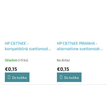
HP C8774EE -
HP C8774EE PIRANHA -
kompatibilná svetlomodrá
alternatívne svetlomodrá
atramentová cartridge
atramentová cartridge
Skladom
(>5 ks)
Na dotaz
€0,15
€0,15
Do košíka
Do košíka