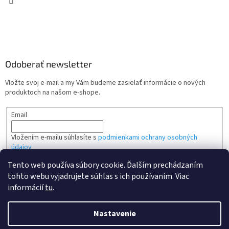
Odoberať newsletter
Vložte svoj e-mail a my Vám budeme zasielať informácie o nových
produktoch na našom e-shope.
Email
Vložením e-mailu súhlasíte s
podmienkami ochrany osobných
údajov
Tento web používa súbory cookie. Ďalším prechádzaním
PRIHLÁSIŤ SA
tohto webu vyjadrujete súhlas s ich používaním. Viac
informácií
tu
.
Nastavenie
Vytvoril Shoptet