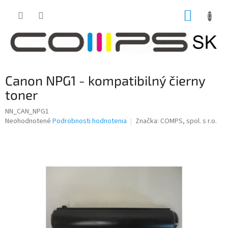
Prejsť
NÁKUP
na
obsah
KOŠÍK
Canon NPG1 - kompatibilný čierny
toner
NN_CAN_NPG1
Priemerné
Neohodnotené
Podrobnosti hodnotenia
Značka:
COMPS, spol. s r.o.
hodnotenie
produktu
je
0,0
z
5
hviezdičiek.