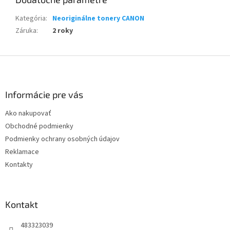
Kategória
:
Neoriginálne tonery CANON
Záruka
:
2 roky
Z
á
p
ä
Informácie pre vás
t
Ako nakupovať
i
Obchodné podmienky
e
Podmienky ochrany osobných údajov
Reklamace
Kontakty
Kontakt
483323039