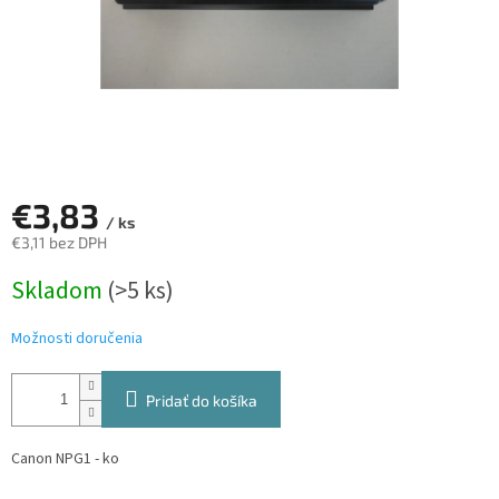
€3,83
/ ks
€3,11 bez DPH
Jednotková
Skladom
(>5 ks)
cena:
Možnosti doručenia
Pridať do košíka
Canon NPG1 - ko