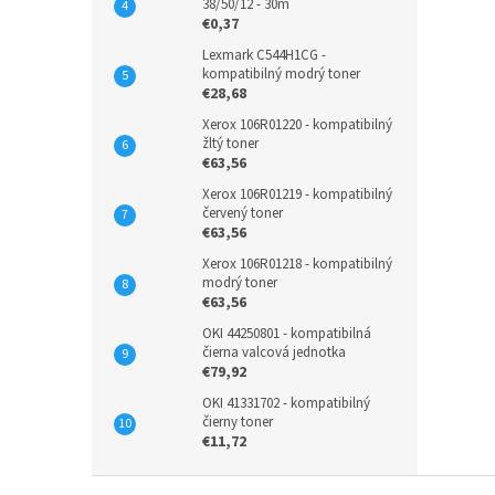
38/50/12 - 30m
€0,37
Lexmark C544H1CG -
kompatibilný modrý toner
€28,68
Xerox 106R01220 - kompatibilný
žltý toner
€63,56
Xerox 106R01219 - kompatibilný
červený toner
€63,56
Xerox 106R01218 - kompatibilný
modrý toner
€63,56
OKI 44250801 - kompatibilná
čierna valcová jednotka
€79,92
OKI 41331702 - kompatibilný
čierny toner
€11,72
Z