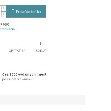
Pridať do košíka
8R7662
informácie
OPÝTAŤ SA
ZDIEĽAŤ
Cez 3000 výdajných miest
po celom Slovensku