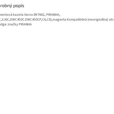
robný popis
mentová kazeta Xerox 8R7662, PIRANHA,
C,XJ6C,DWC450C.DWC450CP,C6,C8),magenta Kompatibilná (neoriginálna) at
ridge značky PIRANHA