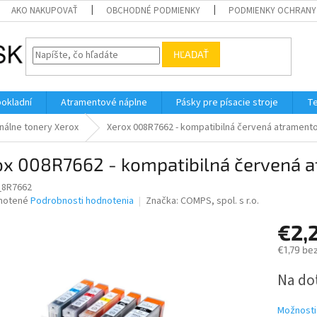
AKO NAKUPOVAŤ
OBCHODNÉ PODMIENKY
PODMIENKY OCHRANY
HĽADAŤ
pokladní
Atramentové náplne
Pásky pre písacie stroje
Te
nálne tonery Xerox
Xerox 008R7662 - kompatibilná červená atramento
ox 008R7662 - kompatibilná červená a
_8R7662
né
notené
Podrobnosti hodnotenia
Značka:
COMPS, spol. s r.o.
nie
€2,
u
€1,79 be
Jednotk
Na do
cena:
iek.
Možnosti