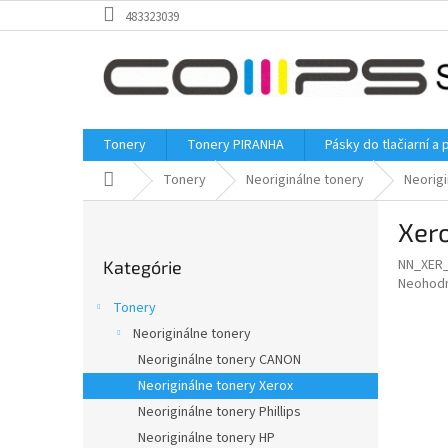
Prejsť
483323039
na
obsah
Tonery
Tonery PIRANHA
Pásky do tlačiarní a 
Domov
Tonery
Neoriginálne tonery
Neorigi
B
Xer
o
Preskočiť
č
NN_XER
Kategórie
kategórie
n
Priemer
Neohod
ý
hodnote
Tonery
p
produkt
Neoriginálne tonery
je
a
0,0
Neoriginálne tonery CANON
n
z
e
Neoriginálne tonery Xerox
5
l
Neoriginálne tonery Phillips
hviezdič
Neoriginálne tonery HP