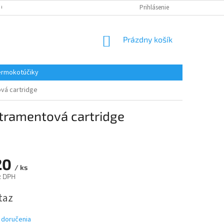
 OSOBNÝCH ÚDAJOV
REKLAMACE
KONTAKTY
Prihlásenie
NÁKUPNÝ
Prázdny košík
KOŠÍK
rmokotúčiky
vá cartridge
tramentová cartridge
20
/ ks
z DPH
ová
taz
 doručenia