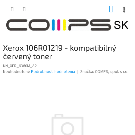
Prejsť
NÁKUP
na
obsah
KOŠÍK
Xerox 106R01219 - kompatibilný
červený toner
NN_XER_6360M_A2
Priemerné
Neohodnotené
Podrobnosti hodnotenia
Značka:
COMPS, spol. s r.o.
hodnotenie
produktu
je
0,0
z
5
hviezdičiek.