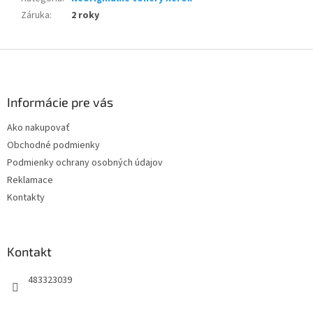
Záruka
:
2 roky
Z
á
p
ä
Informácie pre vás
t
Ako nakupovať
i
Obchodné podmienky
e
Podmienky ochrany osobných údajov
Reklamace
Kontakty
Kontakt
483323039