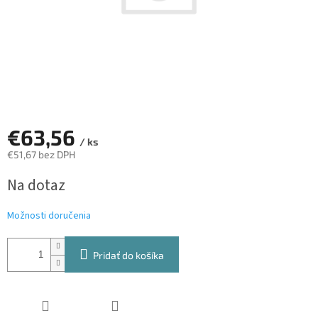
€63,56
/ ks
€51,67 bez DPH
Jednotková
Na dotaz
cena:
Možnosti doručenia
Pridať do košíka