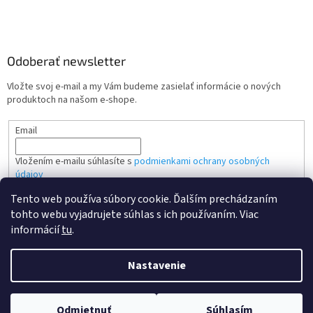
Odoberať newsletter
Vložte svoj e-mail a my Vám budeme zasielať informácie o nových
produktoch na našom e-shope.
Email
Vložením e-mailu súhlasíte s
podmienkami ochrany osobných
údajov
Tento web používa súbory cookie. Ďalším prechádzaním
PRIHLÁSIŤ SA
tohto webu vyjadrujete súhlas s ich používaním. Viac
informácií
tu
.
Nastavenie
Vytvoril Shoptet
Odmietnuť
Súhlasím
Copyright 2026
Kvalitne tonery SK
. Všetky práva vyhradené.