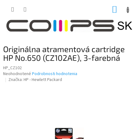
Prejsť
NÁKUP
na
obsah
KOŠÍK
Originálna atramentová cartridge
HP No.650 (CZ102AE), 3-farebná
HP_CZ102
Priemerné
Neohodnotené
Podrobnosti hodnotenia
hodnotenie
Značka:
HP - Hewlett Packard
produktu
je
0,0
z
5
hviezdičiek.