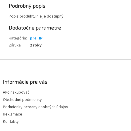
Podrobný popis
Popis produktu nie je dostupný
Dodatočné parametre
Kategória
:
pre HP
Záruka
:
2 roky
Z
á
p
ä
Informácie pre vás
t
Ako nakupovať
i
Obchodné podmienky
e
Podmienky ochrany osobných údajov
Reklamace
Kontakty