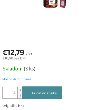
€12,79
/ ks
€10,40 bez DPH
Jednotková
Skladom
(3 ks)
cena:
Možnosti doručenia
Pridať do košíka
Originálne inko