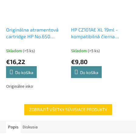
Originálna atramentová
HP CZ101AE XL 19ml -
cartridge HP No.650
kompatibilná čierna
(CZ101AE), čierna
atramentová cartridge
Skladom
(>5 ks)
Skladom
(>5 ks)
€16,22
€9,80
Do košíka
Do košíka
Originálne inko
ZOBRAZIŤ VŠETKY SÚVISIACE PRODUKTY
Popis
Diskusia