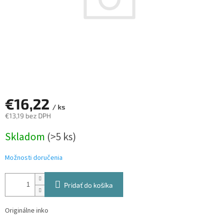
€16,22
/ ks
€13,19 bez DPH
Jednotková
Skladom
(>5 ks)
cena:
Možnosti doručenia
Pridať do košíka
Originálne inko