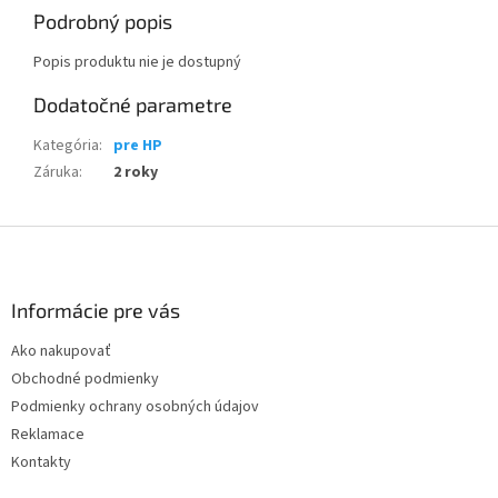
Podrobný popis
Popis produktu nie je dostupný
Dodatočné parametre
Kategória
:
pre HP
Záruka
:
2 roky
Z
á
p
ä
Informácie pre vás
t
Ako nakupovať
i
Obchodné podmienky
e
Podmienky ochrany osobných údajov
Reklamace
Kontakty