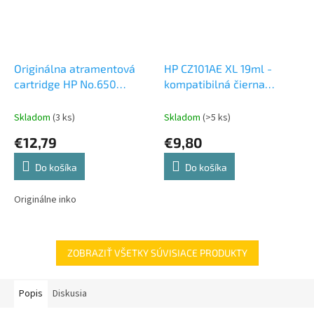
Originálna atramentová
HP CZ101AE XL 19ml -
cartridge HP No.650
kompatibilná čierna
(CZ102AE), 3-farebná
atramentová cartridge
Skladom
(3 ks)
Skladom
(>5 ks)
€12,79
€9,80
Do košíka
Do košíka
Originálne inko
ZOBRAZIŤ VŠETKY SÚVISIACE PRODUKTY
Popis
Diskusia