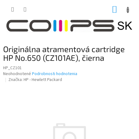
Prejsť
NÁKUP
na
obsah
KOŠÍK
Originálna atramentová cartridge
HP No.650 (CZ101AE), čierna
HP_CZ101
Priemerné
Neohodnotené
Podrobnosti hodnotenia
hodnotenie
Značka:
HP - Hewlett Packard
produktu
je
0,0
z
5
hviezdičiek.