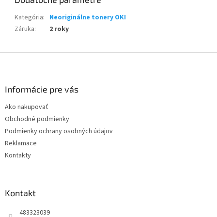
Kategória
:
Neoriginálne tonery OKI
Záruka
:
2 roky
Z
á
p
ä
Informácie pre vás
t
Ako nakupovať
i
Obchodné podmienky
e
Podmienky ochrany osobných údajov
Reklamace
Kontakty
Kontakt
483323039