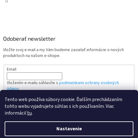
Odoberať newsletter
Vložte svoj e-mail a my Vám budeme zasielať informácie o nových
produktoch na našom e-shope.
Email
Vložením e-mailu súhlasíte s
podmienkami ochrany osobných
údajov
Tento web používa súbory cookie. Ďalším prechádzaním
PRIHLÁSIŤ SA
tohto webu vyjadrujete súhlas s ich používaním. Viac
informácií
tu
.
Nastavenie
Vytvoril Shoptet