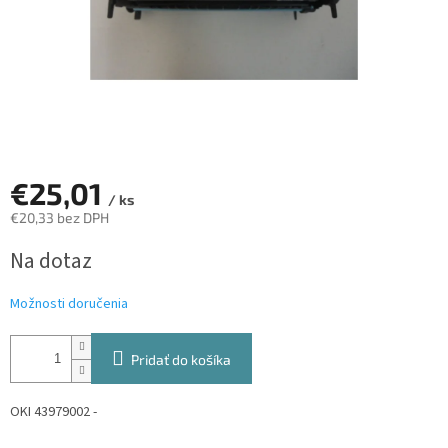
€25,01
/ ks
€20,33 bez DPH
Jednotková
Na dotaz
cena:
Možnosti doručenia
Pridať do košíka
OKI 43979002 -