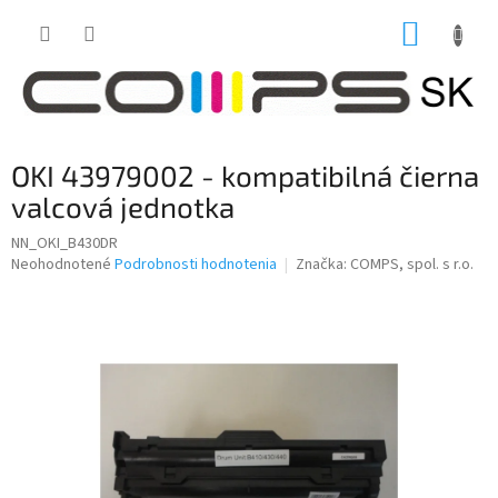
Prejsť
NÁKUP
na
obsah
KOŠÍK
OKI 43979002 - kompatibilná čierna
valcová jednotka
NN_OKI_B430DR
Priemerné
Neohodnotené
Podrobnosti hodnotenia
Značka:
COMPS, spol. s r.o.
hodnotenie
produktu
je
0,0
z
5
hviezdičiek.