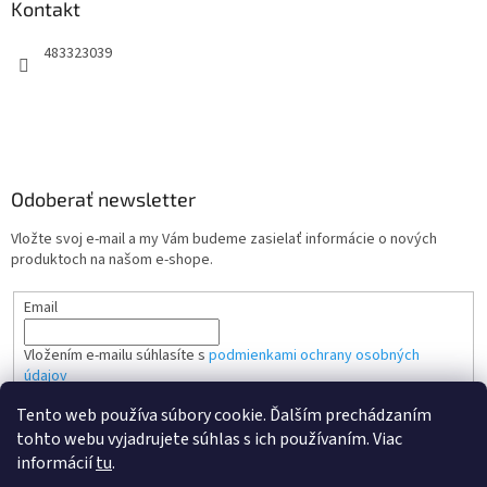
Kontakt
483323039
Odoberať newsletter
Vložte svoj e-mail a my Vám budeme zasielať informácie o nových
produktoch na našom e-shope.
Email
Vložením e-mailu súhlasíte s
podmienkami ochrany osobných
údajov
Tento web používa súbory cookie. Ďalším prechádzaním
PRIHLÁSIŤ SA
tohto webu vyjadrujete súhlas s ich používaním. Viac
informácií
tu
.