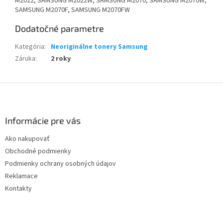
M2022, SAMSUNG M2022W, SAMSUNG M2070, SAMSUNG M2070W,
SAMSUNG M2070F, SAMSUNG M2070FW
Dodatočné parametre
Kategória
:
Neoriginálne tonery Samsung
Záruka
:
2 roky
Z
á
p
ä
Informácie pre vás
t
Ako nakupovať
i
Obchodné podmienky
e
Podmienky ochrany osobných údajov
Reklamace
Kontakty