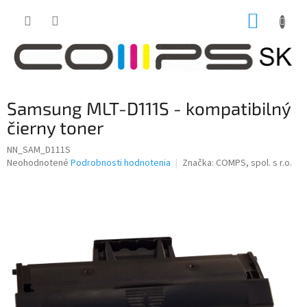
Prejsť
NÁKUP
na
obsah
KOŠÍK
Samsung MLT-D111S - kompatibilný
čierny toner
NN_SAM_D111S
Priemerné
Neohodnotené
Podrobnosti hodnotenia
Značka:
COMPS, spol. s r.o.
hodnotenie
produktu
je
0,0
z
5
hviezdičiek.