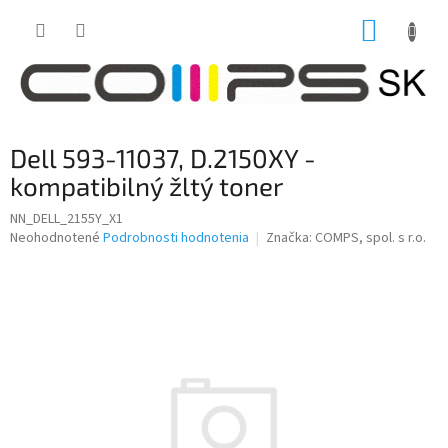
Prejsť
NÁKUP
na
obsah
KOŠÍK
Dell 593-11037, D.2150XY -
kompatibilný žltý toner
NN_DELL_2155Y_X1
Priemerné
Neohodnotené
Podrobnosti hodnotenia
Značka:
COMPS, spol. s r.o.
hodnotenie
produktu
je
0,0
z
5
hviezdičiek.