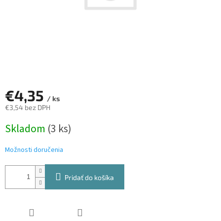
€4,35
/ ks
€3,54 bez DPH
Jednotková
Skladom
(3 ks)
cena:
Možnosti doručenia
Pridať do košíka