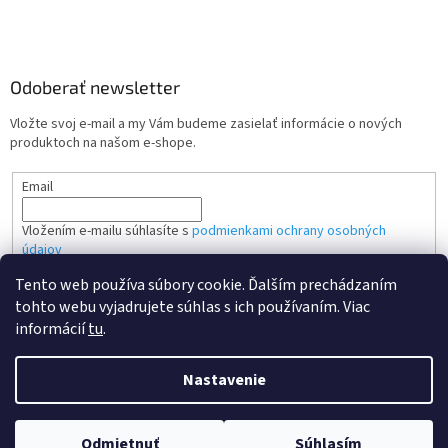
Odoberať newsletter
Vložte svoj e-mail a my Vám budeme zasielať informácie o nových
produktoch na našom e-shope.
Email
Vložením e-mailu súhlasíte s
podmienkami ochrany osobných
údajov
Tento web používa súbory cookie. Ďalším prechádzaním
PRIHLÁSIŤ SA
tohto webu vyjadrujete súhlas s ich používaním. Viac
informácií
tu
.
Nastavenie
Vytvoril Shoptet
Odmietnuť
Súhlasím
Copyright 2026
Kvalitne tonery SK
. Všetky práva vyhradené.