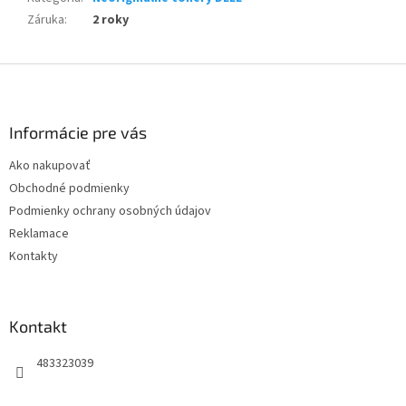
Záruka
:
2 roky
Z
á
p
ä
Informácie pre vás
t
Ako nakupovať
i
Obchodné podmienky
e
Podmienky ochrany osobných údajov
Reklamace
Kontakty
Kontakt
483323039