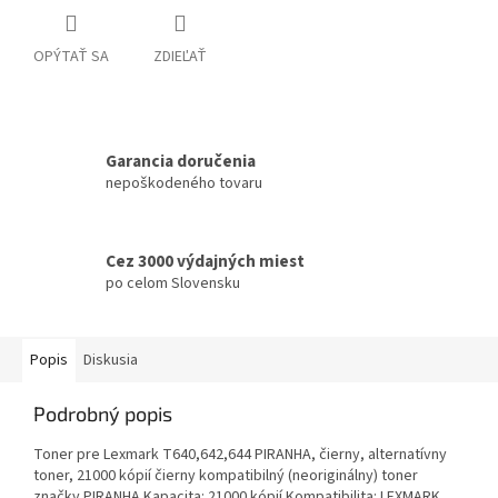
OPÝTAŤ SA
ZDIEĽAŤ
Garancia doručenia
nepoškodeného tovaru
Cez 3000 výdajných miest
po celom Slovensku
Popis
Diskusia
Podrobný popis
Toner pre Lexmark T640,642,644 PIRANHA, čierny, alternatívny
toner, 21000 kópií čierny kompatibilný (neoriginálny) toner
značky PIRANHA Kapacita: 21000 kópií Kompatibilita: LEXMARK