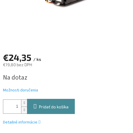
€24,35
/ ks
€19,80 bez DPH
Jednotková
Na dotaz
cena:
Možnosti doručenia
Pridať do košíka
Detailné informácie