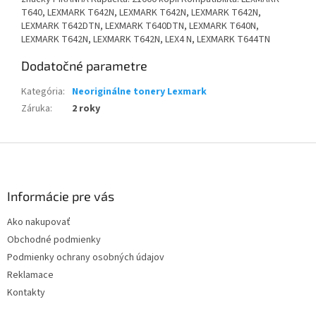
T640, LEXMARK T642N, LEXMARK T642N, LEXMARK T642N,
LEXMARK T642DTN, LEXMARK T640DTN, LEXMARK T640N,
LEXMARK T642N, LEXMARK T642N, LEX4 N, LEXMARK T644TN
Dodatočné parametre
Kategória
:
Neoriginálne tonery Lexmark
Záruka
:
2 roky
Z
á
p
ä
Informácie pre vás
t
Ako nakupovať
i
Obchodné podmienky
e
Podmienky ochrany osobných údajov
Reklamace
Kontakty