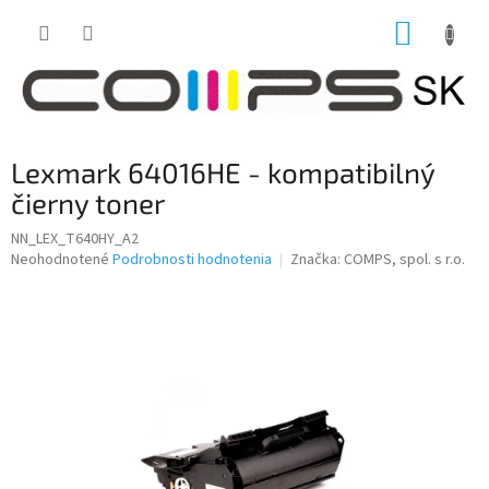
Prejsť
NÁKUP
na
obsah
KOŠÍK
Lexmark 64016HE - kompatibilný
čierny toner
NN_LEX_T640HY_A2
Priemerné
Neohodnotené
Podrobnosti hodnotenia
Značka:
COMPS, spol. s r.o.
hodnotenie
produktu
je
0,0
z
5
hviezdičiek.