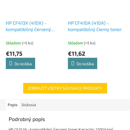
HP CF413X (410X) -
HP CF410A (410A) -
kompatibilný červený
kompatibilný čierny toner
toner
Skladom
(>5 ks)
Skladom
(>5 ks)
€11,75
€11,62
Do košíka
Do košíka
ZOBRAZIŤ VŠETKY SÚVISIACE PRODUKTY
Popis
Diskusia
Podrobný popis
HP CF413A - kompatibilný červený toner Kapacita: 2300 kópií