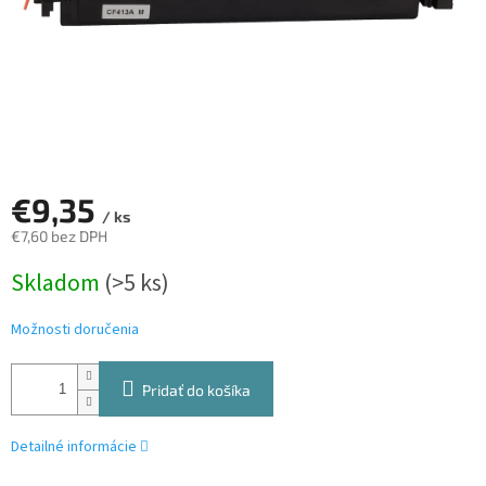
€9,35
/ ks
€7,60 bez DPH
Jednotková
Skladom
(>5 ks)
cena:
Možnosti doručenia
Pridať do košíka
Detailné informácie