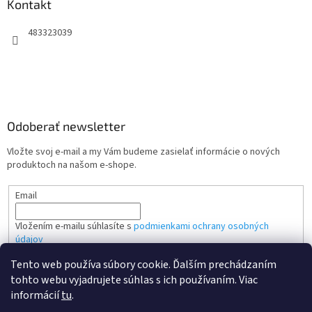
Kontakt
483323039
Odoberať newsletter
Vložte svoj e-mail a my Vám budeme zasielať informácie o nových
produktoch na našom e-shope.
Email
Vložením e-mailu súhlasíte s
podmienkami ochrany osobných
údajov
Tento web používa súbory cookie. Ďalším prechádzaním
PRIHLÁSIŤ SA
tohto webu vyjadrujete súhlas s ich používaním. Viac
informácií
tu
.