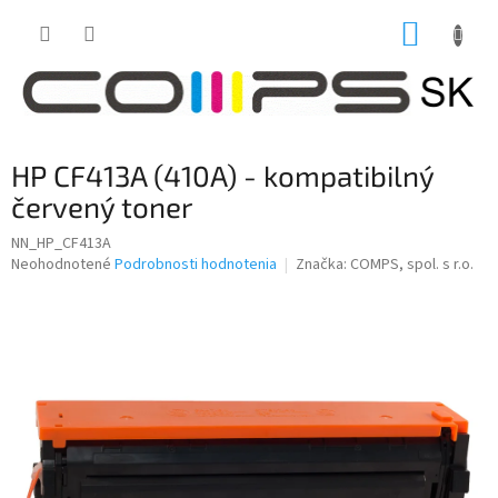
Prejsť
NÁKUP
na
obsah
KOŠÍK
HP CF413A (410A) - kompatibilný
červený toner
NN_HP_CF413A
Priemerné
Neohodnotené
Podrobnosti hodnotenia
Značka:
COMPS, spol. s r.o.
hodnotenie
produktu
je
0,0
z
5
hviezdičiek.