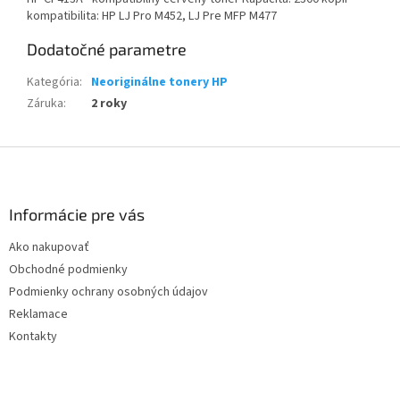
kompatibilita: HP LJ Pro M452, LJ Pre MFP M477
Dodatočné parametre
Kategória
:
Neoriginálne tonery HP
Záruka
:
2 roky
Z
á
p
ä
Informácie pre vás
t
Ako nakupovať
i
Obchodné podmienky
e
Podmienky ochrany osobných údajov
Reklamace
Kontakty