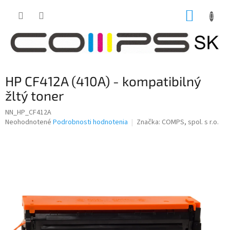
Prejsť
NÁKUP
na
obsah
KOŠÍK
HP CF412A (410A) - kompatibilný
žltý toner
NN_HP_CF412A
Priemerné
Neohodnotené
Podrobnosti hodnotenia
Značka:
COMPS, spol. s r.o.
hodnotenie
produktu
je
0,0
z
5
hviezdičiek.