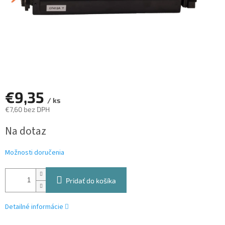
€9,35
/ ks
€7,60 bez DPH
Jednotková
Na dotaz
cena:
Možnosti doručenia
Pridať do košíka
Detailné informácie