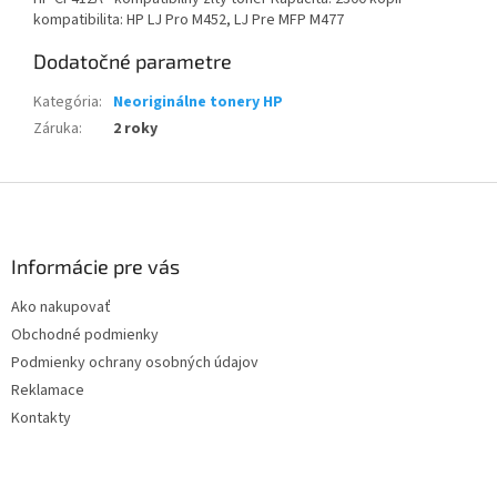
kompatibilita: HP LJ Pro M452, LJ Pre MFP M477
Dodatočné parametre
Kategória
:
Neoriginálne tonery HP
Záruka
:
2 roky
Z
á
p
ä
Informácie pre vás
t
Ako nakupovať
i
Obchodné podmienky
e
Podmienky ochrany osobných údajov
Reklamace
Kontakty