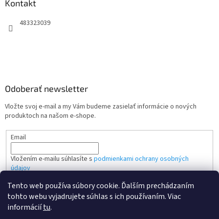
Kontakt
483323039
Odoberať newsletter
Vložte svoj e-mail a my Vám budeme zasielať informácie o nových
produktoch na našom e-shope.
Email
Vložením e-mailu súhlasíte s
podmienkami ochrany osobných
údajov
Tento web používa súbory cookie. Ďalším prechádzaním
PRIHLÁSIŤ SA
tohto webu vyjadrujete súhlas s ich používaním. Viac
informácií
tu
.