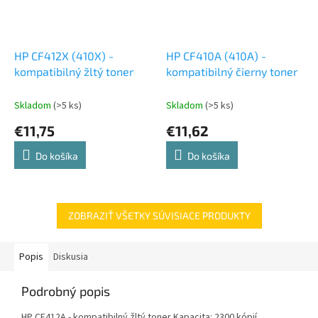
HP CF412X (410X) -
HP CF410A (410A) -
kompatibilný žltý toner
kompatibilný čierny toner
Skladom
(>5 ks)
Skladom
(>5 ks)
€11,75
€11,62
Do košíka
Do košíka
ZOBRAZIŤ VŠETKY SÚVISIACE PRODUKTY
Popis
Diskusia
Podrobný popis
HP CF412A - kompatibilný žltý toner Kapacita: 2300 kópií