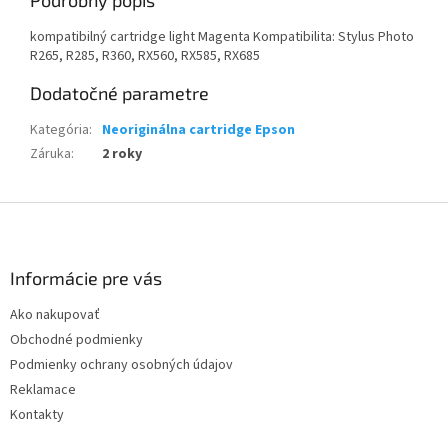
Podrobný popis
kompatibilný cartridge light Magenta Kompatibilita: Stylus Photo
R265, R285, R360, RX560, RX585, RX685
Dodatočné parametre
Kategória
:
Neoriginálna cartridge Epson
Záruka
:
2 roky
Z
á
p
ä
Informácie pre vás
t
Ako nakupovať
i
Obchodné podmienky
e
Podmienky ochrany osobných údajov
Reklamace
Kontakty