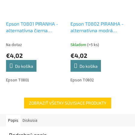
Epson T0801 PIRANHA -
Epson T0802 PIRANHA -
alternatívna čierna
alternatívna modrá
atramentová cartridge
atramentová cartridge
Na dotaz
Skladom
(>5 ks)
€4,02
€4,02
Do košíka
Do košíka
Epson T0801
Epson T0802
ZOBRAZIŤ VŠETKY SÚVISIACE PRODUKTY
Popis
Diskusia