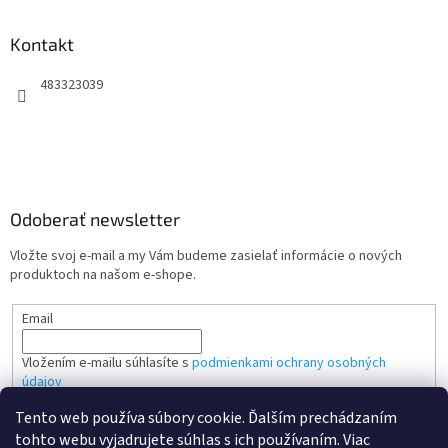
Kontakt
483323039
Odoberať newsletter
Vložte svoj e-mail a my Vám budeme zasielať informácie o nových
produktoch na našom e-shope.
Email
Vložením e-mailu súhlasíte s
podmienkami ochrany osobných
údajov
Tento web používa súbory cookie. Ďalším prechádzaním
PRIHLÁSIŤ SA
tohto webu vyjadrujete súhlas s ich používaním. Viac