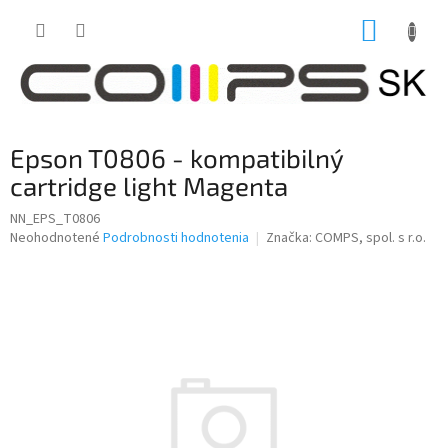
Prejsť
NÁKUP
na
obsah
KOŠÍK
Epson T0806 - kompatibilný
cartridge light Magenta
NN_EPS_T0806
Priemerné
Neohodnotené
Podrobnosti hodnotenia
Značka:
COMPS, spol. s r.o.
hodnotenie
produktu
je
0,0
z
5
hviezdičiek.