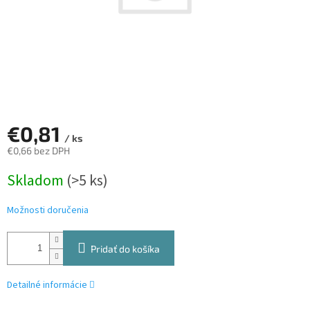
€0,81
/ ks
€0,66 bez DPH
Jednotková
Skladom
(>5 ks)
cena:
Možnosti doručenia
Pridať do košíka
Detailné informácie