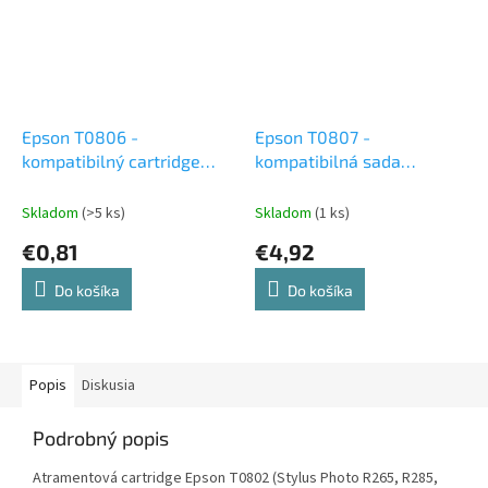
Epson T0806 -
Epson T0807 -
kompatibilný cartridge
kompatibilná sada
light Magenta
atramentových cartridge
Skladom
(>5 ks)
Skladom
(1 ks)
€0,81
€4,92
Do košíka
Do košíka
Popis
Diskusia
Podrobný popis
Atramentová cartridge Epson T0802 (Stylus Photo R265, R285,