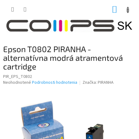
Prejsť
NÁKUP
na
obsah
KOŠÍK
Epson T0802 PIRANHA -
alternatívna modrá atramentová
cartridge
PIR_EPS_T0802
Priemerné
Neohodnotené
Podrobnosti hodnotenia
Značka:
PIRANHA
hodnotenie
produktu
je
0,0
z
5
hviezdičiek.