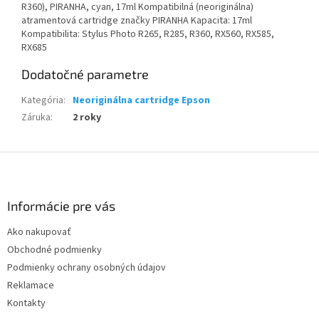
R360), PIRANHA, cyan, 17ml Kompatibilná (neoriginálna)
atramentová cartridge značky PIRANHA Kapacita: 17ml
Kompatibilita: Stylus Photo R265, R285, R360, RX560, RX585,
RX685
Dodatočné parametre
Kategória
:
Neoriginálna cartridge Epson
Záruka
:
2 roky
Z
á
p
ä
Informácie pre vás
t
Ako nakupovať
i
Obchodné podmienky
e
Podmienky ochrany osobných údajov
Reklamace
Kontakty