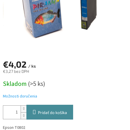
€4,02
/ ks
€3,27 bez DPH
Jednotková
Skladom
(>5 ks)
cena:
Možnosti doručenia
Pridať do košíka
Epson T0802