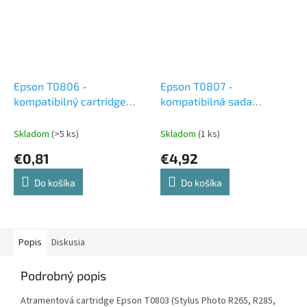
Epson T0806 -
Epson T0807 -
kompatibilný cartridge
kompatibilná sada
light Magenta
atramentových cartridge
Skladom
(>5 ks)
Skladom
(1 ks)
€0,81
€4,92
Do košíka
Do košíka
Popis
Diskusia
Podrobný popis
Atramentová cartridge Epson T0803 (Stylus Photo R265, R285,