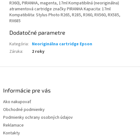
R360), PIRANHA, magenta, 17ml Kompatibilná (neoriginálna)
atramentová cartridge značky PIRANHA Kapacita: 17ml
Kompatibilita: Stylus Photo R265, R285, R360, RX560, RX585,
RX685
Dodatočné parametre
Kategória
:
Neoriginálna cartridge Epson
Záruka
:
2 roky
Z
á
p
ä
Informácie pre vás
t
Ako nakupovať
i
Obchodné podmienky
e
Podmienky ochrany osobných údajov
Reklamace
Kontakty