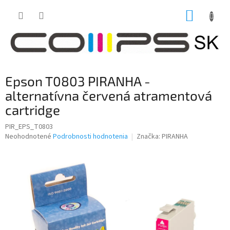
Prejsť
NÁKUP
na
obsah
KOŠÍK
Epson T0803 PIRANHA -
alternatívna červená atramentová
cartridge
PIR_EPS_T0803
Priemerné
Neohodnotené
Podrobnosti hodnotenia
Značka:
PIRANHA
hodnotenie
produktu
je
0,0
z
5
hviezdičiek.