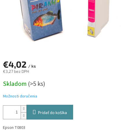
€4,02
/ ks
€3,27 bez DPH
Jednotková
Skladom
(>5 ks)
cena:
Možnosti doručenia
Pridať do košíka
Epson T0803