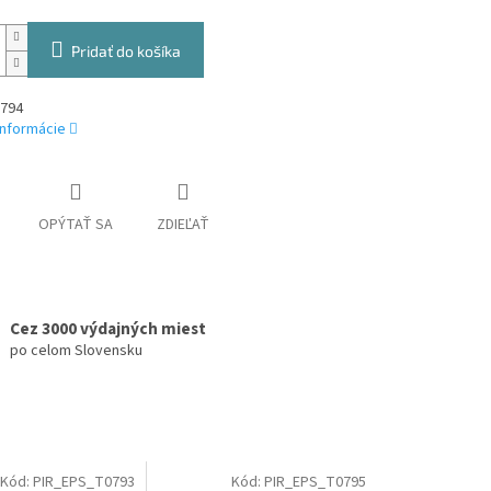
Pridať do košíka
794
informácie
OPÝTAŤ SA
ZDIEĽAŤ
Cez 3000 výdajných miest
po celom Slovensku
Kód:
PIR_EPS_T0793
Kód:
PIR_EPS_T0795