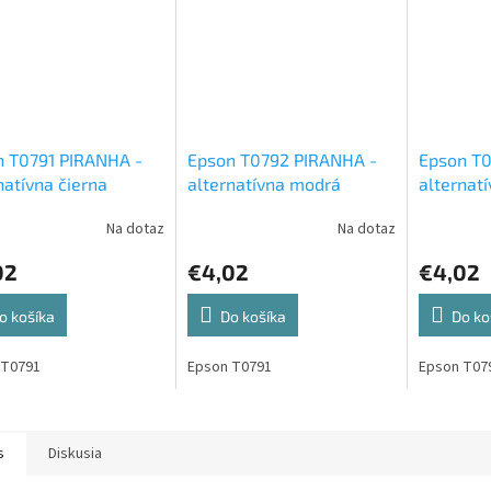
n T0791 PIRANHA -
Epson T0792 ​​PIRANHA -
Epson T0
natívna čierna
alternatívna modrá
alternat
entová cartridge
atramentová cartridge
atrament
Na dotaz
Na dotaz
02
€4,02
€4,02
o košíka
Do košíka
Do ko
 T0791
Epson T0791
Epson T07
s
Diskusia