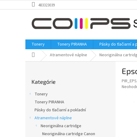
Prejsť
483323039
na
obsah
Tonery
Tonery PIRANHA
Pásky do tlačiarní a 
Domov
Atramentové náplne
Neoriginálna cartrid
B
Epso
o
Preskočiť
č
PIR_EP
Kategórie
kategórie
n
Priemer
Neohod
ý
hodnote
Tonery
p
produkt
Tonery PIRANHA
je
a
0,0
Pásky do tlačiarní a pokladní
n
z
e
Atramentové náplne
5
l
Neoriginálna cartridge
hviezdič
Neoriginálna cartridge Canon