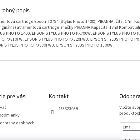
robný popis
mentová cartridge Epson T0794 (Stylus Photo 1400), PIRANHA, žltá, 17ml Ko
riginálna) atramentová cartridge značky PIRANHA Kapacita: 17ml Kompatibil
US PHOTO 1400, EPSON STYLUS PHOTO PX700W, EPSON STYLUS PHOTO 
O PX810FW, EPSON STYLUS PHOTO PX820FWD, EPSON STYLUS PHOTO PX
N STYLUS PHOTO PX830FWD, EPSON STYLUS PHOTO 1500W
ie pre vás
Kontakt
Odobera
vať
Vložte svo
483323039
produktoch
podmienky
ochrany osobných
Email