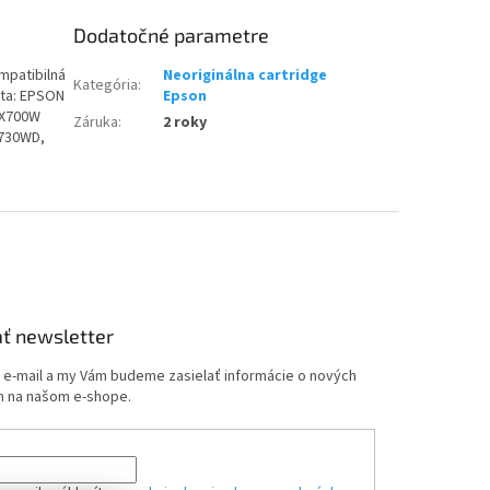
Dodatočné parametre
mpatibilná
Neoriginálna cartridge
Kategória
:
ita: EPSON
Epson
PX700W
Záruka
:
2 roky
730WD,
ť newsletter
j e-mail a my Vám budeme zasielať informácie o nových
 na našom e-shope.