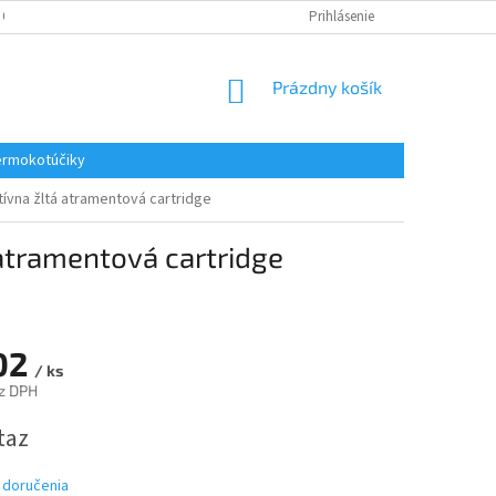
 OSOBNÝCH ÚDAJOV
REKLAMACE
KONTAKTY
Prihlásenie
NÁKUPNÝ
Prázdny košík
KOŠÍK
rmokotúčiky
ívna žltá atramentová cartridge
atramentová cartridge
02
/ ks
z DPH
ová
taz
 doručenia