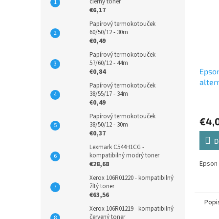
čierny toner
€6,17
Papírový termokotouček
60/50/12 - 30m
€0,49
Papírový termokotouček
57/60/12 - 44m
Epso
€0,84
alter
Papírový termokotouček
atram
38/55/17 - 34m
€0,49
Papírový termokotouček
€4,
38/50/12 - 30m
€0,37
D
Lexmark C544H1CG -
kompatibilný modrý toner
Epson
€28,68
Xerox 106R01220 - kompatibilný
žltý toner
€63,56
Popi
Xerox 106R01219 - kompatibilný
červený toner