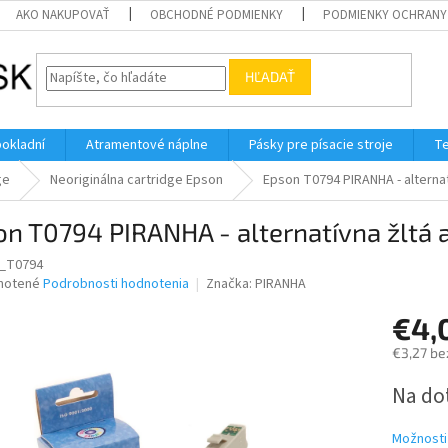
AKO NAKUPOVAŤ
OBCHODNÉ PODMIENKY
PODMIENKY OCHRANY
HĽADAŤ
pokladní
Atramentové náplne
Pásky pre písacie stroje
Te
ge
Neoriginálna cartridge Epson
Epson T0794 PIRANHA - alternat
n T0794 PIRANHA - alternatívna žltá 
S_T0794
né
notené
Podrobnosti hodnotenia
Značka:
PIRANHA
nie
€4,
u
€3,27 be
Jednotk
Na do
cena:
iek.
Možnosti