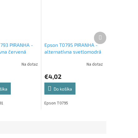
Ďalší
produkt
793 PIRANHA -
Epson T0795 PIRANHA -
ívna červená
alternatívna svetlomodrá
ová cartridge
atramentová cartridge
Na dotaz
Na dotaz
€4,02
šíka
Do košíka
91
Epson T0795