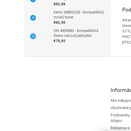
€63,56
Pod
Xerox 106R01218 - kompatibilný
modrý toner
Atra
€63,56
(neo
OKI 44250801 - kompatibilná
STYL
čierna valcová jednotka
PHOT
€79,92
EPSO
Z
á
p
ä
t
Informác
i
e
Ako nakupo
Obchodné 
Podmienky 
údajov
Reklamace