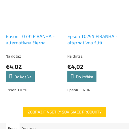
Epson T0791 PIRANHA -
Epson T0794 PIRANHA -
alternatívna čierna
alternatívna žltá
atramentová cartridge
atramentová cartridge
Na dotaz
Na dotaz
€4,02
€4,02
Do košíka
Do košíka
Epson T0791
Epson T0794
ZOBRAZIŤ VŠETKY SÚVISIACE PRODUKTY
Popis
Diskusia