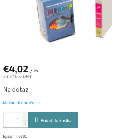
€4,02
/ ks
€3,27 bez DPH
Jednotková
Na dotaz
cena:
Možnosti doručenia
Pridať do košíka
Epson T0791