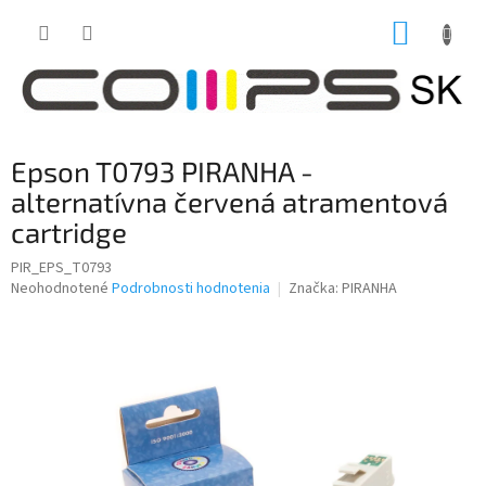
Prejsť
NÁKUP
na
obsah
KOŠÍK
Epson T0793 PIRANHA -
alternatívna červená atramentová
cartridge
PIR_EPS_T0793
Priemerné
Neohodnotené
Podrobnosti hodnotenia
Značka:
PIRANHA
hodnotenie
produktu
je
0,0
z
5
hviezdičiek.