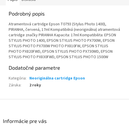
Podrobný popis
Atramentová cartridge Epson T0793 (Stylus Photo 1400),
PIRANHA, červená, 17ml Kompatibilná (neoriginálna) atramentová
cartridge značky PIRANHA Kapacita: 17ml Kompatibilita: EPSON
STYLUS PHOTO 1400, EPSON STYLUS PHOTO PX700W, EPSON
STYLUS PHOTO PX700W PHOTO PX810FW, EPSON STYLUS
PHOTO PX820FWD, EPSON STYLUS PHOTO PX730WD, EPSON
STYLUS PHOTO PX830FWD, EPSON STYLUS PHOTO 1500W
Dodatočné parametre
Kategória
:
Neoriginálna cartridge Epson
Záruka
:
2 roky
Z
á
p
ä
Informácie pre vás
t