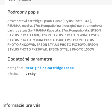
Podrobný popis
Atramentová cartridge Epson T0792 ​​(Stylus Photo 1400),
PIRANHA, modrá, 17ml Kompatibilná (neoriginálna) atramentová
cartridge značky PIRANHA Kapacita: 17ml Kompatibilita: EPSON
STYLUS PHOTO 1400, EPSON STYLUS PHOTO PX700W, EPSON
STYLUS PHOTO PX700W PHOTO PX810FW, EPSON STYLUS
PHOTO PX820FWD, EPSON STYLUS PHOTO PX730WD, EPSON
STYLUS PHOTO PX830FWD, EPSON STYLUS PHOTO 1500W
Dodatočné parametre
Kategória
:
Neoriginálna cartridge Epson
Záruka
:
2 roky
Z
á
p
ä
Informácie pre vás
t