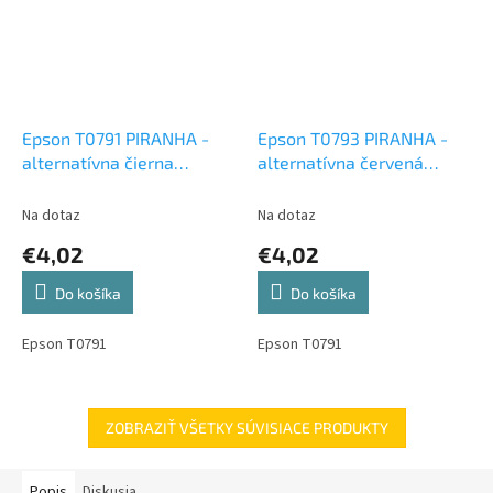
Epson T0791 PIRANHA -
Epson T0793 PIRANHA -
alternatívna čierna
alternatívna červená
atramentová cartridge
atramentová cartridge
Na dotaz
Na dotaz
€4,02
€4,02
Do košíka
Do košíka
Epson T0791
Epson T0791
ZOBRAZIŤ VŠETKY SÚVISIACE PRODUKTY
Popis
Diskusia