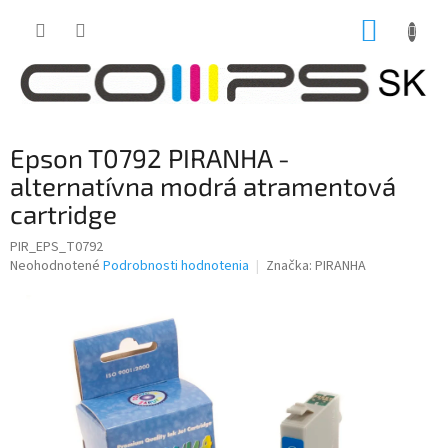
Prejsť
NÁKUP
na
obsah
KOŠÍK
Epson T0792 ​​PIRANHA -
alternatívna modrá atramentová
cartridge
PIR_EPS_T0792
Priemerné
Neohodnotené
Podrobnosti hodnotenia
Značka:
PIRANHA
hodnotenie
produktu
je
0,0
z
5
hviezdičiek.