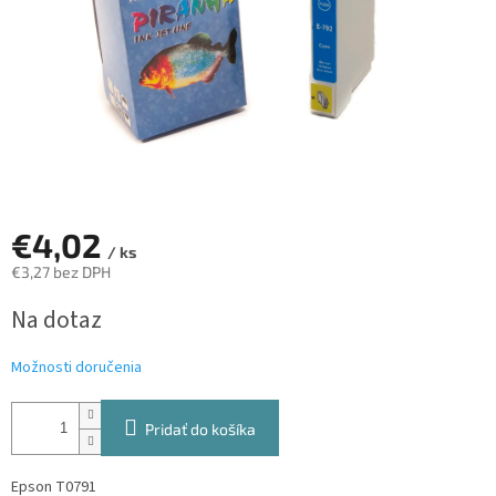
€4,02
/ ks
€3,27 bez DPH
Jednotková
Na dotaz
cena:
Možnosti doručenia
Pridať do košíka
Epson T0791