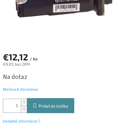
€12,12
/ ks
€9,85 bez DPH
Jednotková
Na dotaz
cena:
Možnosti doručenia
Pridať do košíka
Detailné informácie