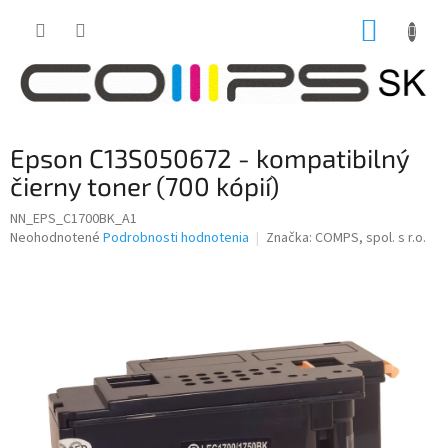
Prejsť
NÁKUP
na
obsah
KOŠÍK
Epson C13S050672 - kompatibilný
čierny toner (700 kópií)
NN_EPS_C1700BK_A1
Priemerné
Neohodnotené
Podrobnosti hodnotenia
Značka:
COMPS, spol. s r.o.
hodnotenie
produktu
je
0,0
z
5
hviezdičiek.