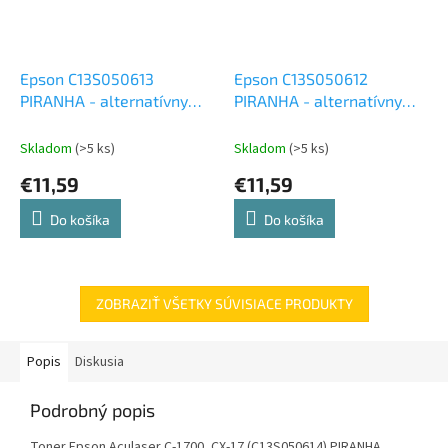
Epson C13S050613
Epson C13S050612
PIRANHA - alternatívny
PIRANHA - alternatívny
modrý toner (1 400 kópií)
červený toner (1 400 kópií)
Skladom
(>5 ks)
Skladom
(>5 ks)
€11,59
€11,59
Do košíka
Do košíka
ZOBRAZIŤ VŠETKY SÚVISIACE PRODUKTY
Popis
Diskusia
Podrobný popis
Toner Epson Aculaser C-1700, CX-17 (C13S050614) PIRANHA,