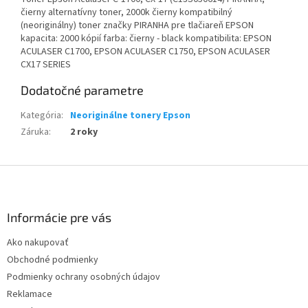
čierny alternatívny toner, 2000k čierny kompatibilný
(neoriginálny) toner značky PIRANHA pre tlačiareň EPSON
kapacita: 2000 kópií farba: čierny - black kompatibilita: EPSON
ACULASER C1700, EPSON ACULASER C1750, EPSON ACULASER
CX17 SERIES
Dodatočné parametre
Kategória
:
Neoriginálne tonery Epson
Záruka
:
2 roky
Z
á
p
ä
Informácie pre vás
t
Ako nakupovať
i
Obchodné podmienky
e
Podmienky ochrany osobných údajov
Reklamace