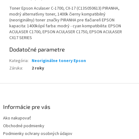
Toner Epson Aculaser C-1700, CX-17 (C13S050613) PIRANHA,
modrý alternatívny toner, 1400k čierny kompatibilný
(neoriginálny) toner značky PIRANHA pre tlačiareň EPSON
kapacita: 1400kópií farba: modrý - cyan kompatibilita: EPSON
ACULASER C1700, EPSON ACULASER C1750, EPSON ACULASER
CX17 SERIES
Dodatočné parametre
Kategória
:
Neoriginálne tonery Epson
Záruka
:
2 roky
Z
á
p
ä
Informácie pre vás
t
Ako nakupovať
i
Obchodné podmienky
e
Podmienky ochrany osobných údajov