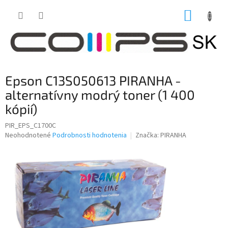
Prejsť
NÁKUP
na
obsah
KOŠÍK
Epson C13S050613 PIRANHA -
alternatívny modrý toner (1 400
kópií)
PIR_EPS_C1700C
Priemerné
Neohodnotené
Podrobnosti hodnotenia
Značka:
PIRANHA
hodnotenie
produktu
je
0,0
z
5
hviezdičiek.