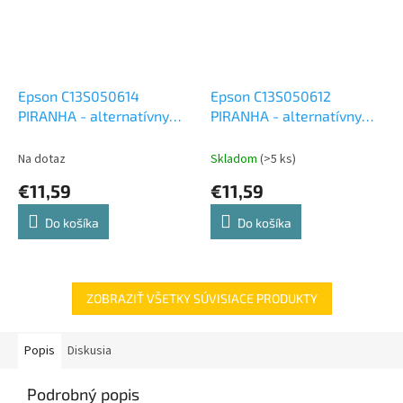
Epson C13S050614
Epson C13S050612
PIRANHA - alternatívny
PIRANHA - alternatívny
čierny toner (2 000 kópií)
červený toner (1 400 kópií)
Na dotaz
Skladom
(>5 ks)
€11,59
€11,59
Do košíka
Do košíka
ZOBRAZIŤ VŠETKY SÚVISIACE PRODUKTY
Popis
Diskusia
Podrobný popis