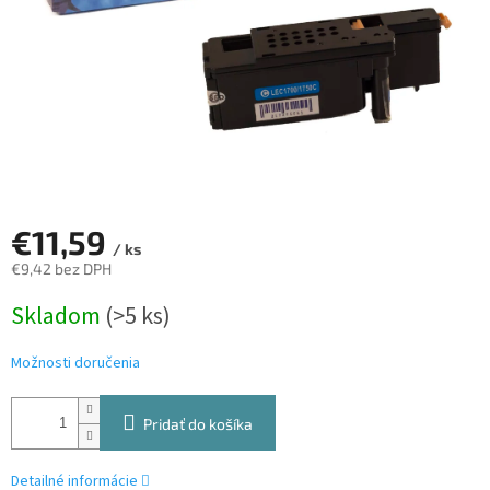
€11,59
/ ks
€9,42 bez DPH
Jednotková
Skladom
(>5 ks)
cena:
Možnosti doručenia
Pridať do košíka
Detailné informácie