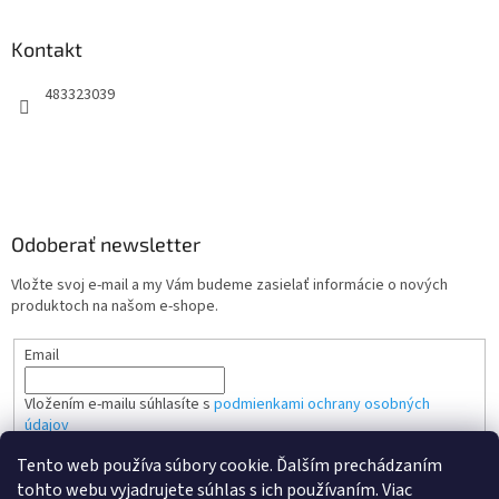
Kontakt
483323039
Odoberať newsletter
Vložte svoj e-mail a my Vám budeme zasielať informácie o nových
produktoch na našom e-shope.
Email
Vložením e-mailu súhlasíte s
podmienkami ochrany osobných
údajov
Tento web používa súbory cookie. Ďalším prechádzaním
PRIHLÁSIŤ SA
tohto webu vyjadrujete súhlas s ich používaním. Viac