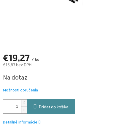
€19,27
/ ks
€15,67 bez DPH
Jednotková
Na dotaz
cena:
Možnosti doručenia
Pridať do košíka
Detailné informácie