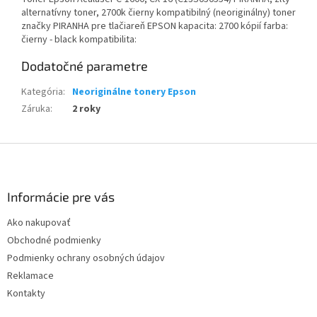
alternatívny toner, 2700k čierny kompatibilný (neoriginálny) toner
značky PIRANHA pre tlačiareň EPSON kapacita: 2700 kópií farba:
čierny - black kompatibilita:
Dodatočné parametre
Kategória
:
Neoriginálne tonery Epson
Záruka
:
2 roky
Z
á
p
ä
Informácie pre vás
t
Ako nakupovať
i
Obchodné podmienky
e
Podmienky ochrany osobných údajov
Reklamace
Kontakty