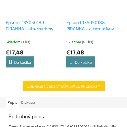
Epson C13S050189
Epson C13S050188
PIRANHA - alternatívny
PIRANHA - alternatívny
modrý toner (4 000 kópií)
červený toner (4 000
kópií)
Skladom
(1 ks)
Skladom
(>5 ks)
€17,48
€17,48
Do košíka
Do košíka
ZOBRAZIŤ VŠETKY SÚVISIACE PRODUKTY
Popis
Diskusia
Podrobný popis
Toner Epson Aculaser C-1600, CX-16 (C13S050554) PIRANHA, žltý