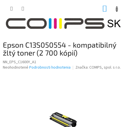
Prejsť
NÁKUP
na
obsah
KOŠÍK
Epson C13S050554 - kompatibilný
žltý toner (2 700 kópií)
NN_EPS_C1600Y_A1
Priemerné
Neohodnotené
Podrobnosti hodnotenia
Značka:
COMPS, spol. s r.o.
hodnotenie
produktu
je
0,0
z
5
hviezdičiek.