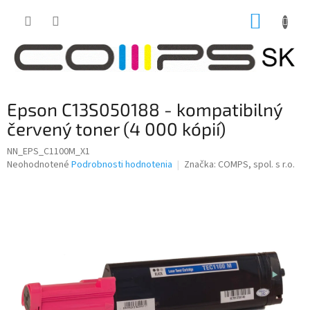
Prejsť
NÁKUP
na
obsah
KOŠÍK
Epson C13S050188 - kompatibilný
červený toner (4 000 kópií)
NN_EPS_C1100M_X1
Priemerné
Neohodnotené
Podrobnosti hodnotenia
Značka:
COMPS, spol. s r.o.
hodnotenie
produktu
je
0,0
z
5
hviezdičiek.