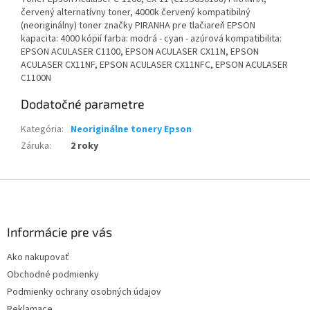
červený alternatívny toner, 4000k červený kompatibilný
(neoriginálny) toner značky PIRANHA pre tlačiareň EPSON
kapacita: 4000 kópií farba: modrá - cyan - azúrová kompatibilita:
EPSON ACULASER C1100, EPSON ACULASER CX11N, EPSON
ACULASER CX11NF, EPSON ACULASER CX11NFC, EPSON ACULASER
C1100N
Dodatočné parametre
Kategória
:
Neoriginálne tonery Epson
Záruka
:
2 roky
Z
á
p
ä
Informácie pre vás
t
Ako nakupovať
i
Obchodné podmienky
e
Podmienky ochrany osobných údajov
Reklamace