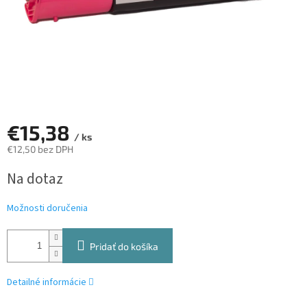
€15,38
/ ks
€12,50 bez DPH
Jednotková
Na dotaz
cena:
Možnosti doručenia
Pridať do košíka
Detailné informácie