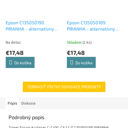
Epson C13S050190
Epson C13S050189
PIRANHA - alternatívny
PIRANHA - alternatívny
čierny toner ( 4 000 kópií)
modrý toner (4 000 kópií)
Na dotaz
Skladom
(1 ks)
€17,48
€17,48
Do košíka
Do košíka
ZOBRAZIŤ VŠETKY SÚVISIACE PRODUKTY
Popis
Diskusia
Podrobný popis
Toner Epson Aculaser C-1100, CX-11 (C13S050188) PIRANHA,