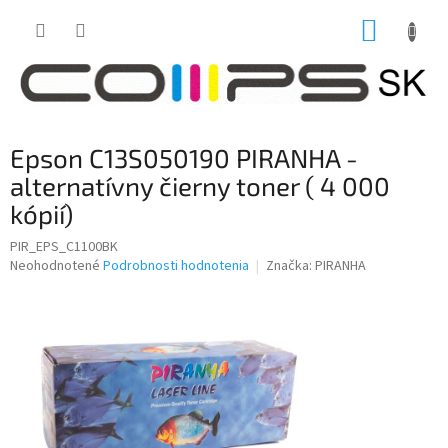
Prejsť
NÁKUP
na
obsah
KOŠÍK
Epson C13S050190 PIRANHA -
alternatívny čierny toner ( 4 000
kópií)
PIR_EPS_C1100BK
Priemerné
Neohodnotené
Podrobnosti hodnotenia
Značka:
PIRANHA
hodnotenie
produktu
je
0,0
z
5
hviezdičiek.