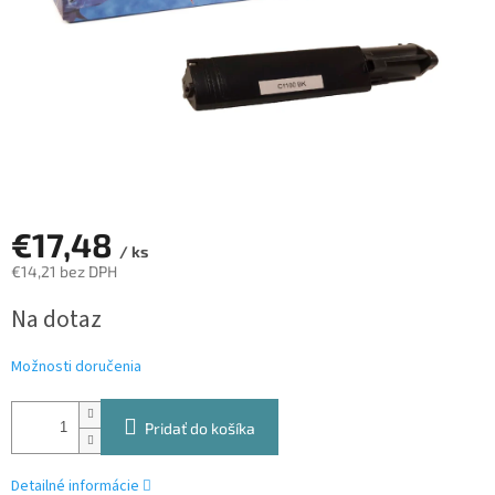
€17,48
/ ks
€14,21 bez DPH
Jednotková
Na dotaz
cena:
Možnosti doručenia
Pridať do košíka
Detailné informácie