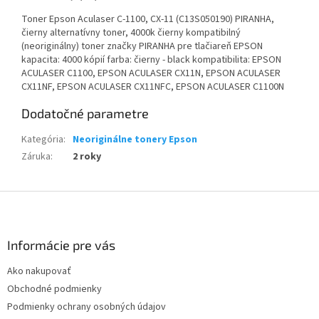
Toner Epson Aculaser C-1100, CX-11 (C13S050190) PIRANHA,
čierny alternatívny toner, 4000k čierny kompatibilný
(neoriginálny) toner značky PIRANHA pre tlačiareň EPSON
kapacita: 4000 kópií farba: čierny - black kompatibilita: EPSON
ACULASER C1100, EPSON ACULASER CX11N, EPSON ACULASER
CX11NF, EPSON ACULASER CX11NFC, EPSON ACULASER C1100N
Dodatočné parametre
Kategória
:
Neoriginálne tonery Epson
Záruka
:
2 roky
Z
á
p
ä
Informácie pre vás
t
Ako nakupovať
i
Obchodné podmienky
e
Podmienky ochrany osobných údajov