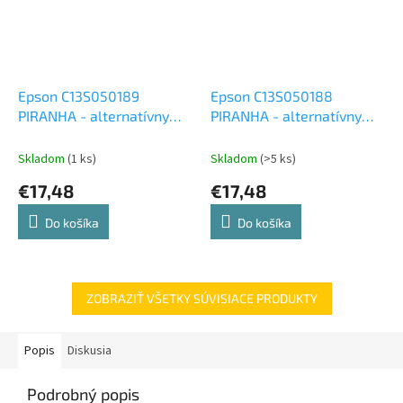
Epson C13S050189
Epson C13S050188
PIRANHA - alternatívny
PIRANHA - alternatívny
modrý toner (4 000 kópií)
červený toner (4 000
kópií)
Skladom
(1 ks)
Skladom
(>5 ks)
€17,48
€17,48
Do košíka
Do košíka
ZOBRAZIŤ VŠETKY SÚVISIACE PRODUKTY
Popis
Diskusia
Podrobný popis