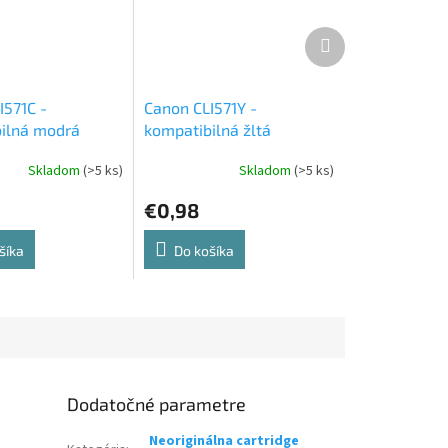
Ďalší
produkt
I571C -
Canon CLI571Y -
ilná modrá
kompatibilná žltá
ová cartridge
atramentová cartridge
Skladom
(>5 ks)
Skladom
(>5 ks)
€0,98
šíka
Do košíka
Dodatočné parametre
Neoriginálna cartridge