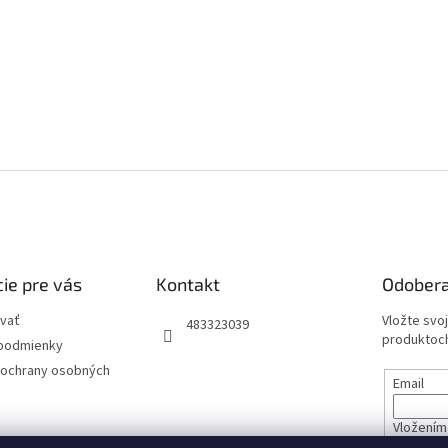
ie pre vás
Kontakt
Odobera
vať
Vložte svo
483323039
produktoch
podmienky
ochrany osobných
Email
Vložením 
údajov