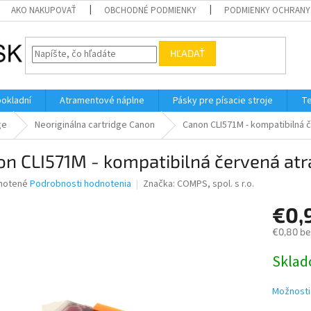
AKO NAKUPOVAŤ
OBCHODNÉ PODMIENKY
PODMIENKY OCHRANY
HĽADAŤ
pokladní
Atramentové náplne
Pásky pre písacie stroje
Te
ge
Neoriginálna cartridge Canon
Canon CLI571M - kompatibilná 
n CLI571M - kompatibilná červená at
né
notené
Podrobnosti hodnotenia
Značka:
COMPS, spol. s r.o.
nie
€0,
u
€0,80 b
Jednotk
Skla
cena:
iek.
Možnosti