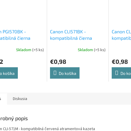
n PGI570BK -
Canon CLI571BK -
Canon CL
tibilná čierna
kompatibilná čierna
kompatib
entová cartridge
atramentová cartridge
atrament
Skladom
(>5 ks)
Skladom
(>5 ks)
22
€0,98
€0,98
o košíka
Do košíka
Do ko
s
Diskusia
robný popis
n CLI-571M - kompatibilná červená atramentová kazeta