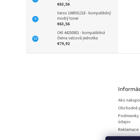
€63,56
Xerox 106R01218 - kompatibilný
modrý toner
€63,56
OKI 44250801 - kompatibilná
čierna valcová jednotka
€79,92
Z
á
p
ä
t
Informác
i
e
Ako nakupo
Obchodné 
Podmienky 
údajov
Reklamace
Kontakty