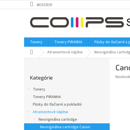
Prejsť
483323039
na
obsah
Tonery
Tonery PIRANHA
Pásky do tlačiarní a 
Domov
Atramentové náplne
Neoriginálna cartrid
B
Cano
o
Preskočiť
č
Priemer
Neohod
Kategórie
kategórie
n
hodnote
ý
produkt
Tonery
p
je
Tonery PIRANHA
0,0
a
z
Pásky do tlačiarní a pokladní
n
5
e
Atramentové náplne
hviezdič
l
Neoriginálna cartridge
Neoriginálna cartridge Canon