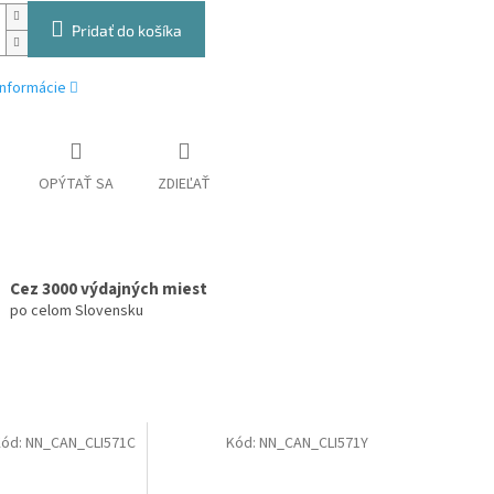
Pridať do košíka
informácie
OPÝTAŤ SA
ZDIEĽAŤ
Cez 3000 výdajných miest
po celom Slovensku
Kód:
NN_CAN_CLI571C
Kód:
NN_CAN_CLI571Y