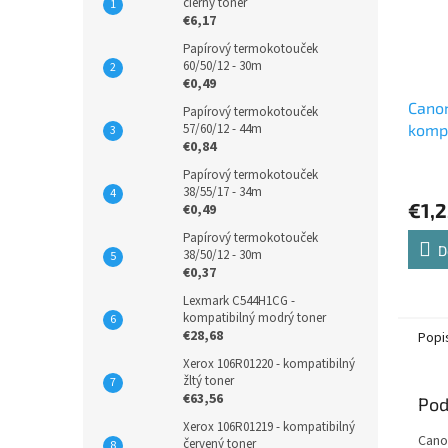
čierny toner
€6,17
Papírový termokotouček
60/50/12 - 30m
€0,49
Cano
Papírový termokotouček
57/60/12 - 44m
kompa
€0,84
atram
Papírový termokotouček
38/55/17 - 34m
€1,
€0,49
Papírový termokotouček
D
38/50/12 - 30m
€0,37
Lexmark C544H1CG -
kompatibilný modrý toner
€28,68
Popi
Xerox 106R01220 - kompatibilný
žltý toner
€63,56
Pod
Xerox 106R01219 - kompatibilný
Cano
červený toner