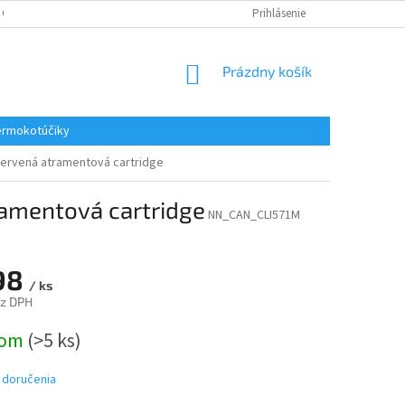
 OSOBNÝCH ÚDAJOV
REKLAMACE
KONTAKTY
Prihlásenie
NÁKUPNÝ
Prázdny košík
KOŠÍK
rmokotúčiky
červená atramentová cartridge
ramentová cartridge
NN_CAN_CLI571M
98
/ ks
ez DPH
ová
dom
(>5 ks)
 doručenia