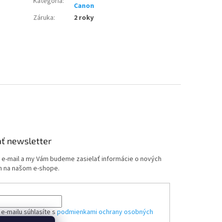
Kategória
:
Canon
Záruka
:
2 roky
ť newsletter
j e-mail a my Vám budeme zasielať informácie o nových
 na našom e-shope.
e-mailu súhlasíte s
podmienkami ochrany osobných