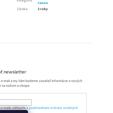
Kategória
:
Canon
Záruka
:
2 roky
ť newsletter
j e-mail a my Vám budeme zasielať informácie o nových
 na našom e-shope.
e-mailu súhlasíte s
podmienkami ochrany osobných