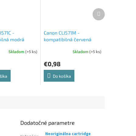
Ďalší
produkt
I571C -
Canon CLI571M -
ilná modrá
kompatibilná červená
ová cartridge
atramentová cartridge
Skladom
(>5 ks)
Skladom
(>5 ks)
€0,98
šíka
Do košíka
Dodatočné parametre
Neoriginálna cartridge