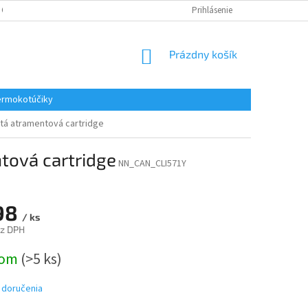
 OSOBNÝCH ÚDAJOV
REKLAMACE
KONTAKTY
Prihlásenie
NÁKUPNÝ
Prázdny košík
KOŠÍK
rmokotúčiky
ltá atramentová cartridge
tová cartridge
NN_CAN_CLI571Y
98
/ ks
ez DPH
ová
dom
(>5 ks)
 doručenia