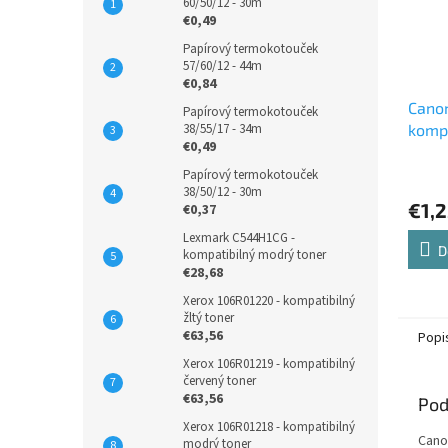
60/50/12 - 30m
€0,49
Papírový termokotouček
57/60/12 - 44m
€0,84
Cano
Papírový termokotouček
38/55/17 - 34m
kompa
€0,49
atram
Papírový termokotouček
38/50/12 - 30m
€1,
€0,37
Lexmark C544H1CG -
D
kompatibilný modrý toner
€28,68
Xerox 106R01220 - kompatibilný
žltý toner
€63,56
Popi
Xerox 106R01219 - kompatibilný
červený toner
€63,56
Pod
Xerox 106R01218 - kompatibilný
Cano
modrý toner