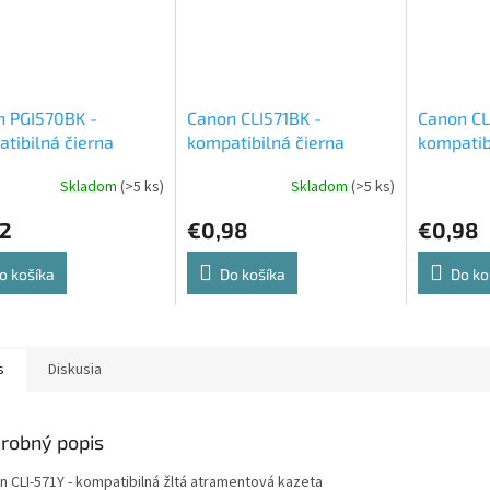
n PGI570BK -
Canon CLI571BK -
Canon CL
tibilná čierna
kompatibilná čierna
kompatib
entová cartridge
atramentová cartridge
atrament
Skladom
(>5 ks)
Skladom
(>5 ks)
22
€0,98
€0,98
o košíka
Do košíka
Do ko
s
Diskusia
robný popis
n CLI-571Y - kompatibilná žltá atramentová kazeta