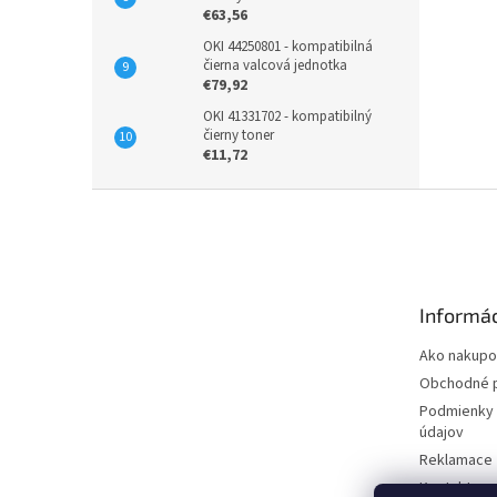
€63,56
OKI 44250801 - kompatibilná
čierna valcová jednotka
€79,92
OKI 41331702 - kompatibilný
čierny toner
€11,72
Z
á
p
ä
t
Informác
i
e
Ako nakupo
Obchodné 
Podmienky 
údajov
Reklamace
Kontakty