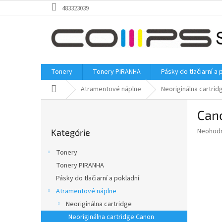
Prejsť
483323039
na
obsah
Tonery
Tonery PIRANHA
Pásky do tlačiarní a 
Domov
Atramentové náplne
Neoriginálna cartrid
B
Cano
o
Preskočiť
č
Priemer
Neohod
Kategórie
kategórie
n
hodnote
ý
produkt
Tonery
p
je
Tonery PIRANHA
0,0
a
z
Pásky do tlačiarní a pokladní
n
5
e
Atramentové náplne
hviezdič
l
Neoriginálna cartridge
Neoriginálna cartridge Canon