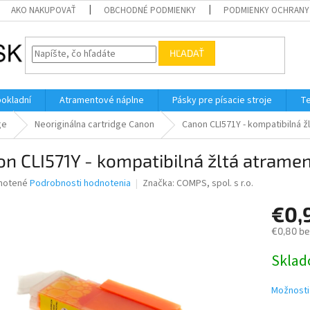
AKO NAKUPOVAŤ
OBCHODNÉ PODMIENKY
PODMIENKY OCHRANY
HĽADAŤ
pokladní
Atramentové náplne
Pásky pre písacie stroje
Te
ge
Neoriginálna cartridge Canon
Canon CLI571Y - kompatibilná ž
n CLI571Y - kompatibilná žltá atramen
né
notené
Podrobnosti hodnotenia
Značka:
COMPS, spol. s r.o.
nie
€0,
u
€0,80 b
Jednotk
Skla
cena:
iek.
Možnosti