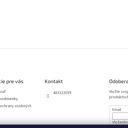
ie pre vás
Kontakt
Odobera
vať
Vložte svo
483323039
produktoch
podmienky
ochrany osobných
Email
Vložením 
údajov