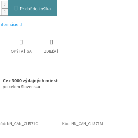
Pridať do košíka
informácie
OPÝTAŤ SA
ZDIEĽAŤ
Cez 3000 výdajných miest
po celom Slovensku
Kód:
NN_CAN_CLI571C
Kód:
NN_CAN_CLI571M