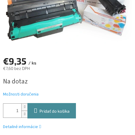
€9,35
/ ks
€7,60 bez DPH
Jednotková
Na dotaz
cena:
Možnosti doručenia
Pridať do košíka
Detailné informácie