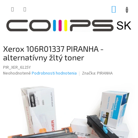
Prejsť
NÁKUP
na
obsah
KOŠÍK
Xerox 106R01337 PIRANHA -
alternatívny žltý toner
PIR_XER_6125Y
Priemerné
Neohodnotené
Podrobnosti hodnotenia
Značka:
PIRANHA
hodnotenie
produktu
je
0,0
z
5
hviezdičiek.