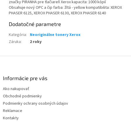
značky PIRANHA pre tlačiareň Xerox kapacita: 1000 kópií
Obsahuje nový OPC a čip farba: žltá - yellow kompatibilita: XEROX
PHASER 6125, XEROX PHASER 6130, XEROX PHASER 6140
Dodatočné parametre
Kategória
:
Neoriginálne tonery Xerox
Záruka
:
2 roky
Z
á
p
ä
Informácie pre vás
t
Ako nakupovať
i
Obchodné podmienky
e
Podmienky ochrany osobných údajov
Reklamace
Kontakty