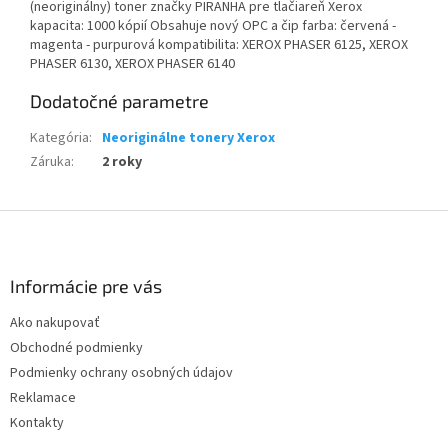
(neoriginálny) toner značky PIRANHA pre tlačiareň Xerox
kapacita: 1000 kópií Obsahuje nový OPC a čip farba: červená -
magenta - purpurová kompatibilita: XEROX PHASER 6125, XEROX
PHASER 6130, XEROX PHASER 6140
Dodatočné parametre
Kategória
:
Neoriginálne tonery Xerox
Záruka
:
2 roky
Z
á
p
ä
Informácie pre vás
t
Ako nakupovať
i
Obchodné podmienky
e
Podmienky ochrany osobných údajov
Reklamace
Kontakty