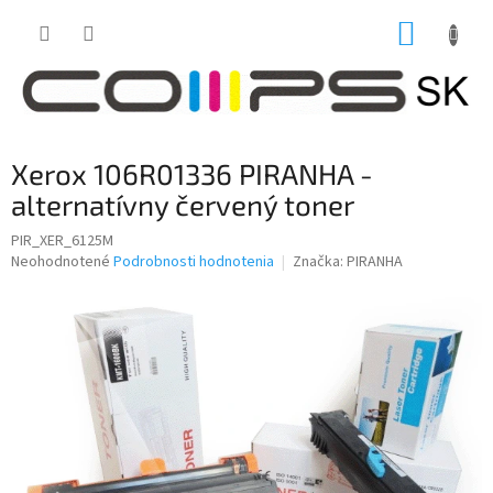
Prejsť
NÁKUP
na
obsah
KOŠÍK
Xerox 106R01336 PIRANHA -
alternatívny červený toner
PIR_XER_6125M
Priemerné
Neohodnotené
Podrobnosti hodnotenia
Značka:
PIRANHA
hodnotenie
produktu
je
0,0
z
5
hviezdičiek.