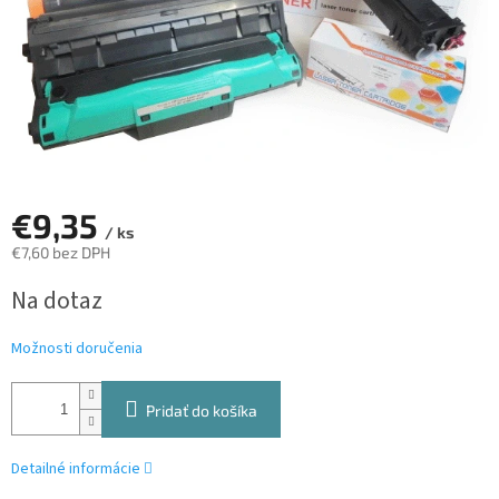
€9,35
/ ks
€7,60 bez DPH
Jednotková
Na dotaz
cena:
Možnosti doručenia
Pridať do košíka
Detailné informácie