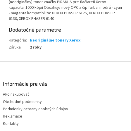
(neoriginálny) toner značky PIRANHA pre tlačiareň Xerox
kapacita: 1000 kópií Obsahuje nový OPC a čip farba: modrá - cyan
- magenta kompatibilita: XEROX PHASER 6125, XEROX PHASER
6130, XEROX PHASER 6140
Dodatočné parametre
Kategória
:
Neoriginálne tonery Xerox
Záruka
:
2 roky
Z
á
p
ä
Informácie pre vás
t
Ako nakupovať
i
Obchodné podmienky
e
Podmienky ochrany osobných údajov
Reklamace
Kontakty