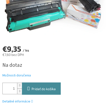
€9,35
/ ks
€7,60 bez DPH
Jednotková
Na dotaz
cena:
Možnosti doručenia
Pridať do košíka
Detailné informácie