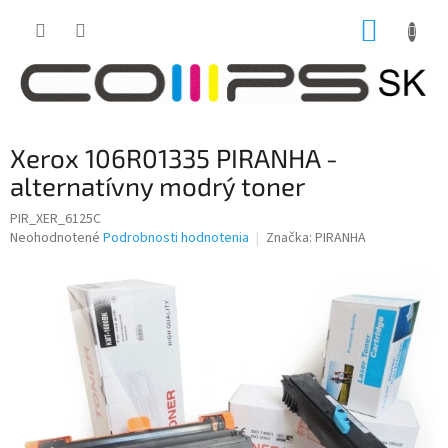
Prejsť
NÁKUP
na
obsah
KOŠÍK
Xerox 106R01335 PIRANHA -
alternatívny modrý toner
PIR_XER_6125C
Priemerné
Neohodnotené
Podrobnosti hodnotenia
Značka:
PIRANHA
hodnotenie
produktu
je
0,0
z
5
hviezdičiek.