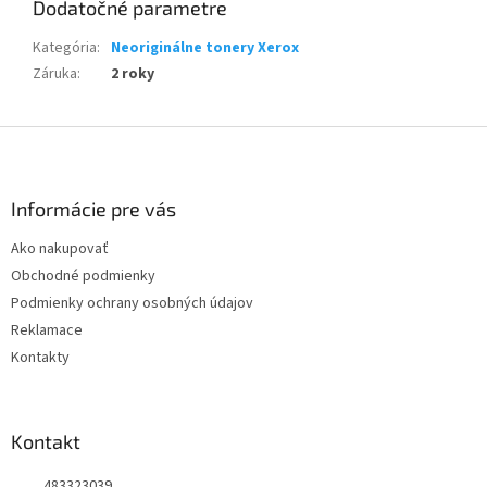
Dodatočné parametre
Kategória
:
Neoriginálne tonery Xerox
Záruka
:
2 roky
Z
á
p
ä
Informácie pre vás
t
Ako nakupovať
i
Obchodné podmienky
e
Podmienky ochrany osobných údajov
Reklamace
Kontakty
Kontakt
483323039