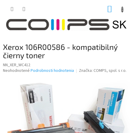
Prejsť
NÁKUP
na
obsah
KOŠÍK
Xerox 106R00586 - kompatibilný
čierny toner
NN_XER_WC412
Priemerné
Neohodnotené
Podrobnosti hodnotenia
Značka:
COMPS, spol. s r.o.
hodnotenie
produktu
je
0,0
z
5
hviezdičiek.