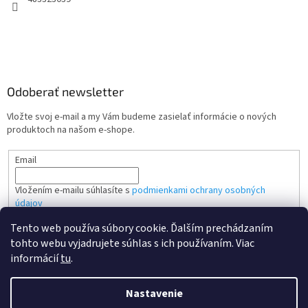
Odoberať newsletter
Vložte svoj e-mail a my Vám budeme zasielať informácie o nových
produktoch na našom e-shope.
Email
Vložením e-mailu súhlasíte s
podmienkami ochrany osobných
údajov
Tento web používa súbory cookie. Ďalším prechádzaním
PRIHLÁSIŤ SA
tohto webu vyjadrujete súhlas s ich používaním. Viac
informácií
tu
.
Nastavenie
Vytvoril Shoptet