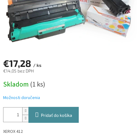
€17,28
/ ks
€14,05 bez DPH
Jednotková
Skladom
(1 ks)
cena:
Možnosti doručenia
Pridať do košíka
XEROX 412