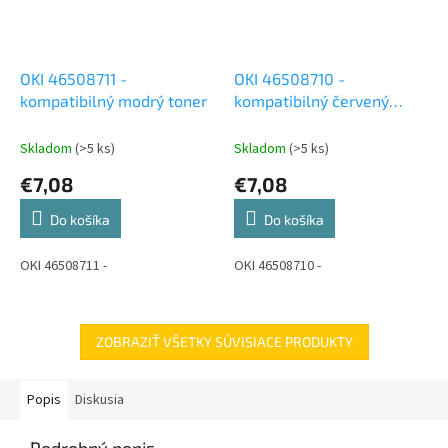
OKI 46508711 -
OKI 46508710 -
kompatibilný modrý toner
kompatibilný červený
toner
Skladom
(>5 ks)
Skladom
(>5 ks)
€7,08
€7,08
Do košíka
Do košíka
OKI 46508711 -
OKI 46508710 -
ZOBRAZIŤ VŠETKY SÚVISIACE PRODUKTY
Popis
Diskusia