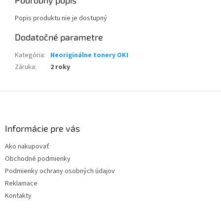
Podrobný popis
Popis produktu nie je dostupný
Dodatočné parametre
Kategória
:
Neoriginálne tonery OKI
Záruka
:
2 roky
Z
á
p
ä
Informácie pre vás
t
Ako nakupovať
i
Obchodné podmienky
e
Podmienky ochrany osobných údajov
Reklamace
Kontakty