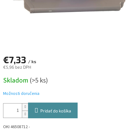
€7,33
/ ks
€5,96 bez DPH
Jednotková
Skladom
(>5 ks)
cena:
Možnosti doručenia
Pridať do košíka
OKI 46508712 -