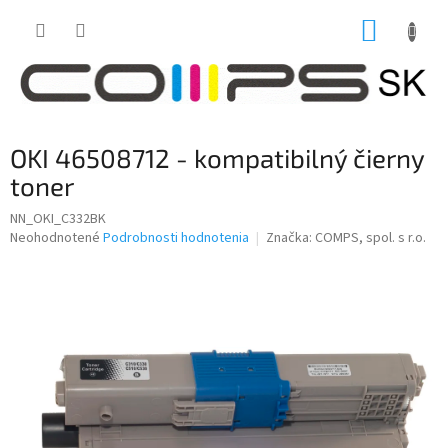
Prejsť
NÁKUP
na
obsah
KOŠÍK
OKI 46508712 - kompatibilný čierny
toner
NN_OKI_C332BK
Priemerné
Neohodnotené
Podrobnosti hodnotenia
Značka:
COMPS, spol. s r.o.
hodnotenie
produktu
je
0,0
z
5
hviezdičiek.