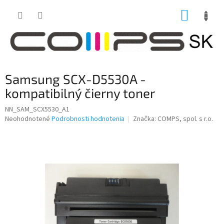
Prejsť
NÁKUP
na
obsah
KOŠÍK
Samsung SCX-D5530A -
kompatibilný čierny toner
NN_SAM_SCX5530_A1
Priemerné
Neohodnotené
Podrobnosti hodnotenia
Značka:
COMPS, spol. s r.o.
hodnotenie
produktu
je
0,0
z
5
hviezdičiek.