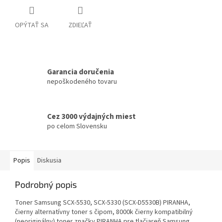
OPÝTAŤ SA
ZDIEĽAŤ
Garancia doručenia
nepoškodeného tovaru
Cez 3000 výdajných miest
po celom Slovensku
Popis
Diskusia
Podrobný popis
Toner Samsung SCX-5530, SCX-5330 (SCX-D5530B) PIRANHA,
čierny alternatívny toner s čipom, 8000k čierny kompatibilný
(neoriginálny) toner značky PIRANHA pre tlačiareň Samsung