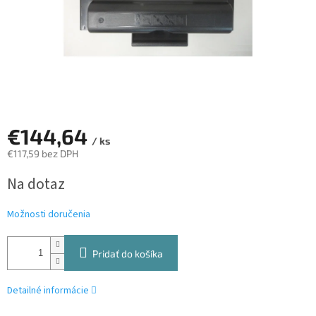
€144,64
/ ks
€117,59 bez DPH
Jednotková
Na dotaz
cena:
Možnosti doručenia
Pridať do košíka
Detailné informácie