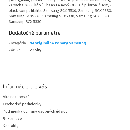
kapacita: 8000 kópií Obsahuje nový OPC a čip farba: čierny -
black kompatibilita: Samsung SCX-5530, Samsung SCX-5330,
Samsung SCX5530, Samsung SCX5330, Samsung SCX 5530,
Samsung SCX 5330
Dodatočné parametre
Kategória
:
Neoriginálne tonery Samsung
Záruka
:
2 roky
Z
á
p
ä
Informácie pre vás
t
Ako nakupovať
i
Obchodné podmienky
e
Podmienky ochrany osobných údajov
Reklamace
Kontakty