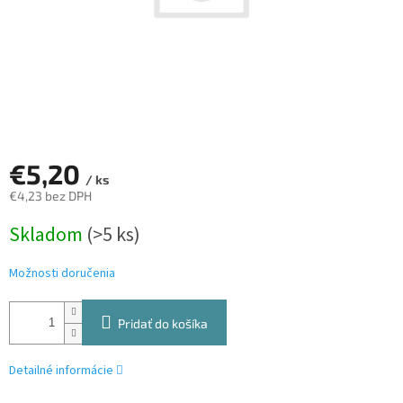
€5,20
/ ks
€4,23 bez DPH
Jednotková
Skladom
(>5 ks)
cena:
Možnosti doručenia
Pridať do košíka
Detailné informácie