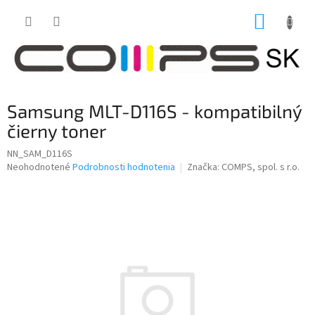
Prejsť
NÁKUP
na
obsah
KOŠÍK
Samsung MLT-D116S - kompatibilný
čierny toner
NN_SAM_D116S
Priemerné
Neohodnotené
Podrobnosti hodnotenia
Značka:
COMPS, spol. s r.o.
hodnotenie
produktu
je
0,0
z
5
hviezdičiek.