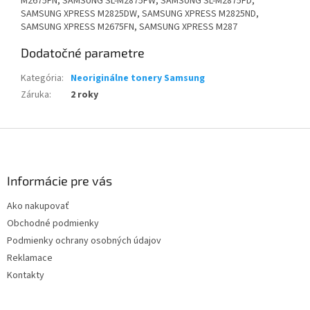
M2675FN, SAMSUNG SL-M2875FW, SAMSUNG SL-M2875FD,
SAMSUNG XPRESS M2825DW, SAMSUNG XPRESS M2825ND,
SAMSUNG XPRESS M2675FN, SAMSUNG XPRESS M287
Dodatočné parametre
Kategória
:
Neoriginálne tonery Samsung
Záruka
:
2 roky
Z
á
p
ä
Informácie pre vás
t
Ako nakupovať
i
Obchodné podmienky
e
Podmienky ochrany osobných údajov
Reklamace
Kontakty