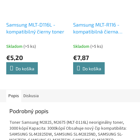
Samsung MLT-D116L -
Samsung MLT-R116 -
kompatibilný čierny toner
kompatibilná čierna
valcová jednotka
Skladom
(>5 ks)
Skladom
(>5 ks)
€5,20
€7,87
Do košíka
Do košíka
Popis
Diskusia
Podrobný popis
Toner Samsung M2825, M2675 (MLT-D116L) neoriginálny toner,
3000 kópií Kapacita: 3000kópií Obsahuje nový čip kompatibilita:
SAMSUNG SL-M2825DW, SAMSUNG SL-M2825ND, SAMSUNG SL-