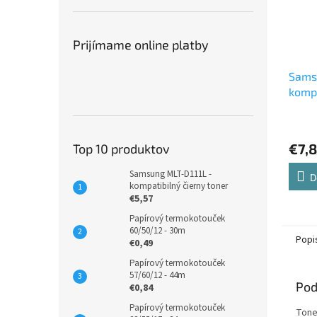
Prijímame online platby
Sams
kompa
valco
€7,
Top 10 produktov
Samsung MLT-D111L -
D
kompatibilný čierny toner
€5,57
Papírový termokotouček
60/50/12 - 30m
Popi
€0,49
Papírový termokotouček
57/60/12 - 44m
Pod
€0,84
Papírový termokotouček
Tone