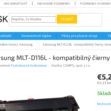
AKO NAKUPOVAŤ
OBCHODNÉ PODMIENKY
PODMIENKY OCHRANY
HĽADAŤ
pokladní
Atramentové náplne
Pásky pre písacie stroje
Te
inálne tonery Samsung
Samsung MLT-D116L - kompatibilný čierny tone
sung MLT-D116L - kompatibilný čierny
né
notené
Podrobnosti hodnotenia
Značka:
COMPS, spol. s r.o.
nie
€5,
u
€4,23 b
Jednotk
Skla
cena:
iek.
Možnosti