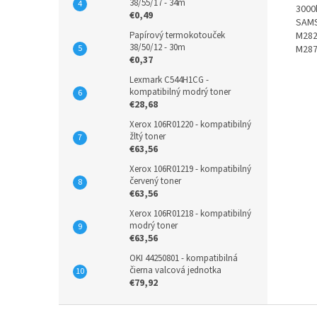
38/55/17 - 34m
3000
€0,49
SAMS
Papírový termokotouček
M282
38/50/12 - 30m
M28
€0,37
Lexmark C544H1CG -
kompatibilný modrý toner
€28,68
Xerox 106R01220 - kompatibilný
žltý toner
€63,56
Xerox 106R01219 - kompatibilný
červený toner
€63,56
Xerox 106R01218 - kompatibilný
modrý toner
€63,56
OKI 44250801 - kompatibilná
čierna valcová jednotka
€79,92
Z