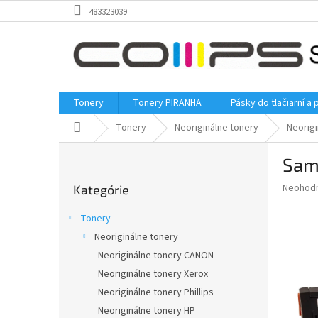
Prejsť
483323039
na
obsah
Tonery
Tonery PIRANHA
Pásky do tlačiarní a 
Domov
Tonery
Neoriginálne tonery
Neorig
B
Sam
o
Preskočiť
č
Priemer
Neohod
Kategórie
kategórie
n
hodnote
ý
produkt
Tonery
p
je
Neoriginálne tonery
0,0
a
z
Neoriginálne tonery CANON
n
5
e
Neoriginálne tonery Xerox
hviezdič
l
Neoriginálne tonery Phillips
Neoriginálne tonery HP