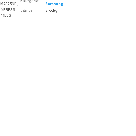
Kategória
:
L-M2825ND,
Samsung
G XPRESS
Záruka
:
2 roky
XPRESS