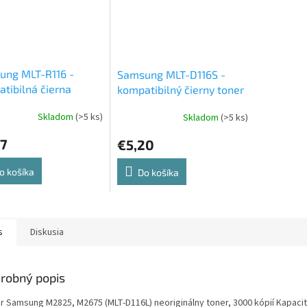
ung MLT-R116 -
Samsung MLT-D116S -
tibilná čierna
kompatibilný čierny toner
vá jednotka
Skladom
(>5 ks)
Skladom
(>5 ks)
87
€5,20
o košíka
Do košíka
s
Diskusia
robný popis
r Samsung M2825, M2675 (MLT-D116L) neoriginálny toner, 3000 kópií Kapacit