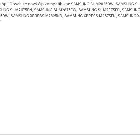
kópií Obsahuje nový čip kompatibilita: SAMSUNG SL-M2825DW, SAMSUNG S
UNG SL-M2675FN, SAMSUNG SL-M2875FW, SAMSUNG SL-M2875FD, SAMSUN
5DW, SAMSUNG XPRESS M2825ND, SAMSUNG XPRESS M2675FN, SAMSUNG 
7