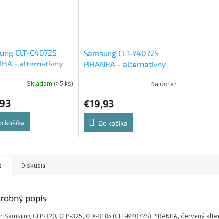
ung CLT-C4072S
Samsung CLT-Y4072S
HA - alternatívny
PIRANHA - alternatívny
ý toner
žltý toner
Skladom
(>5 ks)
Na dotaz
,93
€19,93
o košíka
Do košíka
s
Diskusia
robný popis
r Samsung CLP-320, CLP-325, CLX-3185 (CLT-M4072S) PIRANHA, červený alte