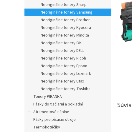
Neoriginálne tonery Sharp
Neoriginálne tonery Samsung
Neoriginálne tonery Brother
Neoriginálne tonery Kyocera
Neoriginálne tonery Minolta
Neoriginálne tonery OKI
Neoriginálne tonery DELL
Neoriginálne tonery Ricoh
Neoriginálne tonery Epson
Neoriginálne tonery Lexmark
Neoriginálne tonery Utax
Neoriginálne tonery Toshiba
Tonery PIRANHA
Súvis
Pásky do tlačiarní a pokladní
Atramentové náplne
Pásky pre písacie stroje
Termokotúčiky