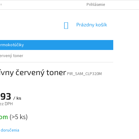
 OSOBNÝCH ÚDAJOV
REKLAMACE
KONTAKTY
Prihlásenie
NÁKUPNÝ
Prázdny košík
KOŠÍK
rmokotúčiky
ervený toner
vny červený toner
PIR_SAM_CLP320M
,93
/ ks
ez DPH
ová
dom
(>5 ks)
 doručenia