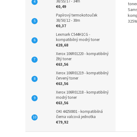
38/55/17 - 34m
tone
€0,49
Sams
Papírový termokotouček
komp
38/50/12 - 30m
325W
€0,37
Lexmark C544H1CG -
kompatibilný modrý toner
€28,68
Xerox 106R01220 - kompatibilný
žltý toner
€63,56
Xerox 106R01219 - kompatibilný
červený toner
€63,56
Xerox 106R01218 - kompatibilný
modrý toner
€63,56
OKI 44250801 - kompatibilná
čierna valcová jednotka
€79,92
Z