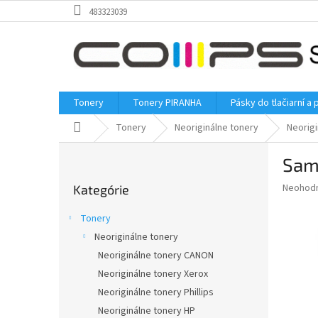
Prejsť
483323039
na
obsah
Tonery
Tonery PIRANHA
Pásky do tlačiarní a 
Domov
Tonery
Neoriginálne tonery
Neorig
B
Sam
o
Preskočiť
č
Priemer
Neohod
Kategórie
kategórie
n
hodnote
ý
produkt
Tonery
p
je
Neoriginálne tonery
0,0
a
z
Neoriginálne tonery CANON
n
5
e
Neoriginálne tonery Xerox
hviezdič
l
Neoriginálne tonery Phillips
Neoriginálne tonery HP