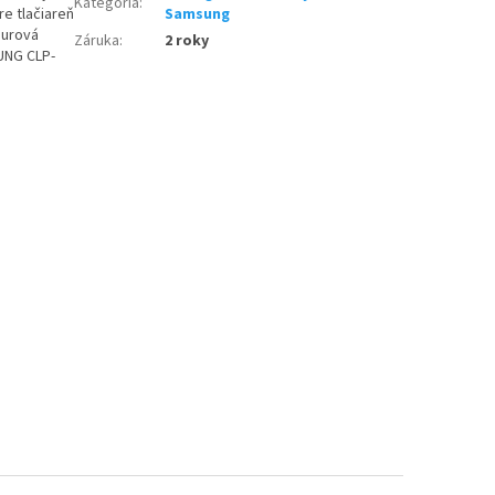
Kategória
:
e tlačiareň
Samsung
purová
Záruka
:
2 roky
UNG CLP-