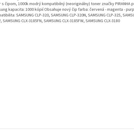
r s čipom, 1000k modrý kompatibilný (neoriginálny) toner značky PIRANHA pr
ung kapacita: 1000 kópií Obsahuje nový čip farba: červená - magenta - pur
atibilita: SAMSUNG CLP-320, SAMSUNG CLP-320N, SAMSUNG CLP-325, SAMS
, SAMSUNG CLX-3185FN, SAMSUNG CLX-3185FW, SAMSUNG CLX-3180