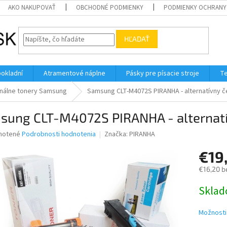
AKO NAKUPOVAŤ
OBCHODNÉ PODMIENKY
PODMIENKY OCHRANY
HĽADAŤ
pokladní
Atramentové náplne
Pásky pre písacie stroje
Te
inálne tonery Samsung
Samsung CLT-M4072S PIRANHA - alternatívny č
sung CLT-M4072S PIRANHA - alternatí
né
notené
Podrobnosti hodnotenia
Značka:
PIRANHA
nie
€19
u
€16,20 b
Jednotk
Skla
cena:
iek.
Možnosti