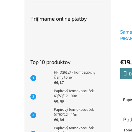
Prijímame online platby
Sams
PIRAN
modr
€19
Top 10 produktov
HP Q2612X - kompatibilný
D
čierny toner
€6,17
Papírový termokotouček
60/50/12 - 30m
Popi
€0,49
Papírový termokotouček
57/60/12 - 44m
Pod
€0,84
Papírový termokotouček
Tone