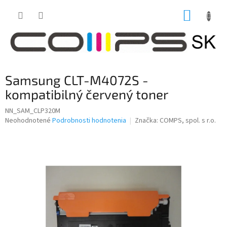
Prejsť
NÁKUP
na
obsah
KOŠÍK
Samsung CLT-M4072S -
kompatibilný červený toner
NN_SAM_CLP320M
Priemerné
Neohodnotené
Podrobnosti hodnotenia
Značka:
COMPS, spol. s r.o.
hodnotenie
produktu
je
0,0
z
5
hviezdičiek.