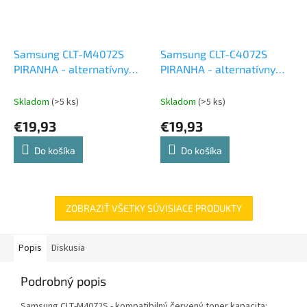
Samsung CLT-M4072S
Samsung CLT-C4072S
PIRANHA - alternatívny
PIRANHA - alternatívny
červený toner
modrý toner
Skladom
(>5 ks)
Skladom
(>5 ks)
€19,93
€19,93
Do košíka
Do košíka
ZOBRAZIŤ VŠETKY SÚVISIACE PRODUKTY
Popis
Diskusia
Podrobný popis
Samsung CLT-M4072S - kompatibilný červený toner kapacita: