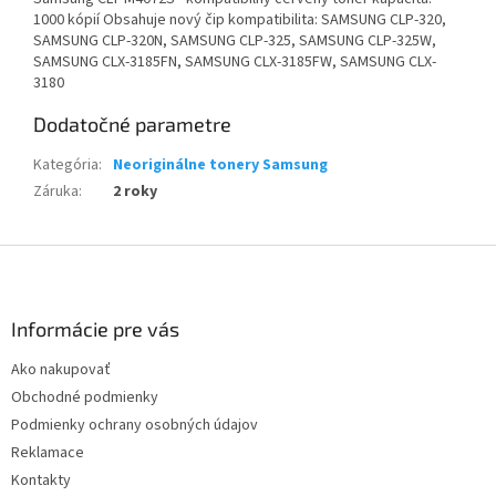
1000 kópií Obsahuje nový čip kompatibilita: SAMSUNG CLP-320,
SAMSUNG CLP-320N, SAMSUNG CLP-325, SAMSUNG CLP-325W,
SAMSUNG CLX-3185FN, SAMSUNG CLX-3185FW, SAMSUNG CLX-
3180
Dodatočné parametre
Kategória
:
Neoriginálne tonery Samsung
Záruka
:
2 roky
Z
á
p
ä
Informácie pre vás
t
Ako nakupovať
i
Obchodné podmienky
e
Podmienky ochrany osobných údajov
Reklamace
Kontakty