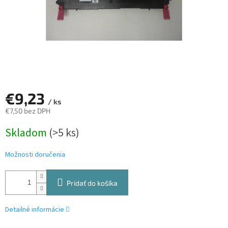
€9,23
/ ks
€7,50 bez DPH
Jednotková
Skladom
(>5 ks)
cena:
Možnosti doručenia
Pridať do košíka
Detailné informácie