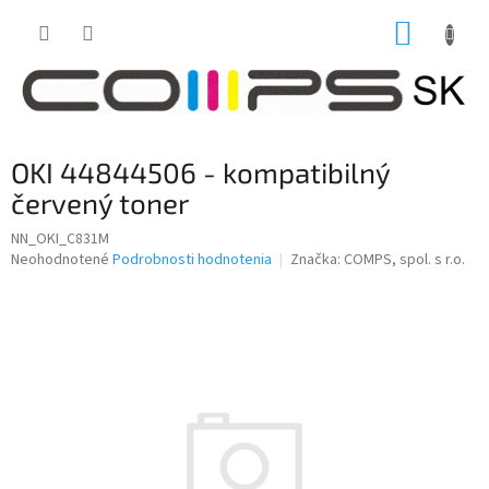
Prejsť
NÁKUP
na
obsah
KOŠÍK
OKI 44844506 - kompatibilný
červený toner
NN_OKI_C831M
Priemerné
Neohodnotené
Podrobnosti hodnotenia
Značka:
COMPS, spol. s r.o.
hodnotenie
produktu
je
0,0
z
5
hviezdičiek.