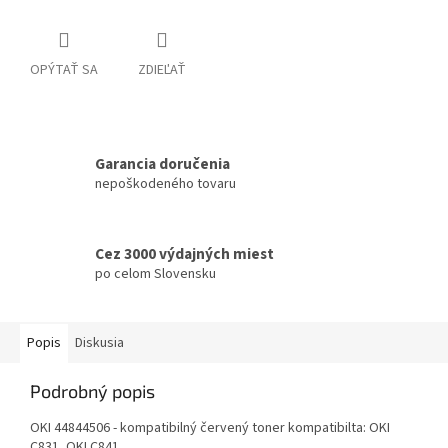
OPÝTAŤ SA
ZDIEĽAŤ
Garancia doručenia
nepoškodeného tovaru
Cez 3000 výdajných miest
po celom Slovensku
Popis
Diskusia
Podrobný popis
OKI 44844506 - kompatibilný červený toner kompatibilta: OKI
C831, OKI C841