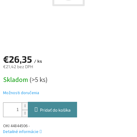
€26,35
/ ks
€21,42 bez DPH
Jednotková
Skladom
(>5 ks)
cena:
Možnosti doručenia
Pridať do košíka
OKI 44844506 -
Detailné informácie