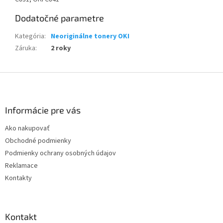
Dodatočné parametre
Kategória
:
Neoriginálne tonery OKI
Záruka
:
2 roky
Z
á
p
ä
Informácie pre vás
t
Ako nakupovať
i
Obchodné podmienky
e
Podmienky ochrany osobných údajov
Reklamace
Kontakty
Kontakt