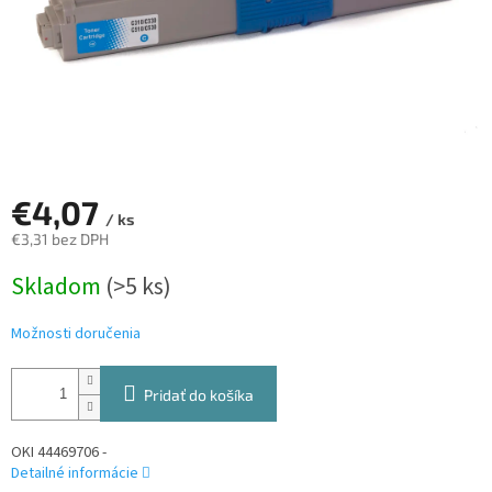
€4,07
/ ks
€3,31 bez DPH
Jednotková
Skladom
(>5 ks)
cena:
Možnosti doručenia
Pridať do košíka
OKI 44469706 -
Detailné informácie