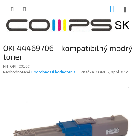
Prejsť
NÁKUP
na
obsah
KOŠÍK
OKI 44469706 - kompatibilný modrý
toner
NN_OKI_C310C
Priemerné
Neohodnotené
Podrobnosti hodnotenia
Značka:
COMPS, spol. s r.o.
hodnotenie
produktu
je
0,0
z
5
hviezdičiek.