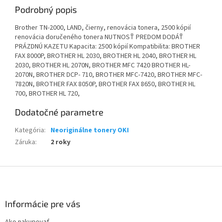
Podrobný popis
Brother TN-2000, LAND, čierny, renovácia tonera, 2500 kópií
renovácia doručeného tonera NUTNOSŤ PREDOM DODÁŤ
PRÁZDNÚ KAZETU Kapacita: 2500 kópií Kompatibilita: BROTHER
FAX 8000P, BROTHER HL 2030, BROTHER HL 2040, BROTHER HL
2030, BROTHER HL 2070N, BROTHER MFC 7420 BROTHER HL-
2070N, BROTHER DCP- 710, BROTHER MFC-7420, BROTHER MFC-
7820N, BROTHER FAX 8050P, BROTHER FAX 8650, BROTHER HL
700, BROTHER HL 720,
Dodatočné parametre
Kategória
:
Neoriginálne tonery OKI
Záruka
:
2 roky
Z
á
p
ä
Informácie pre vás
t