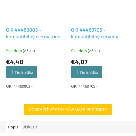
OKI 44469803 -
OKI 44469705 -
kompatibilný čierny toner
kompatibilný červený
toner
Skladom
(>5 ks)
Skladom
(>5 ks)
€4,48
€4,07
Do košíka
Do košíka
OKI 44469803 -
OKI 44469705 -
ZOBRAZIŤ VŠETKY SÚVISIACE PRODUKTY
Popis
Diskusia