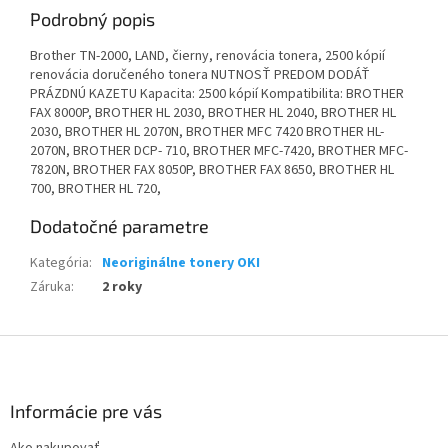
Podrobný popis
Brother TN-2000, LAND, čierny, renovácia tonera, 2500 kópií
renovácia doručeného tonera NUTNOSŤ PREDOM DODÁŤ
PRÁZDNÚ KAZETU Kapacita: 2500 kópií Kompatibilita: BROTHER
FAX 8000P, BROTHER HL 2030, BROTHER HL 2040, BROTHER HL
2030, BROTHER HL 2070N, BROTHER MFC 7420 BROTHER HL-
2070N, BROTHER DCP- 710, BROTHER MFC-7420, BROTHER MFC-
7820N, BROTHER FAX 8050P, BROTHER FAX 8650, BROTHER HL
700, BROTHER HL 720,
Dodatočné parametre
Kategória
:
Neoriginálne tonery OKI
Záruka
:
2 roky
Z
á
p
ä
Informácie pre vás
t