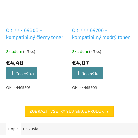
OKI 44469803 -
OKI 44469706 -
kompatibilný čierny toner
kompatibilný modrý toner
Skladom
(>5 ks)
Skladom
(>5 ks)
€4,48
€4,07
Do košíka
Do košíka
OKI 44469803 -
OKI 44469706 -
ZOBRAZIŤ VŠETKY SÚVISIACE PRODUKTY
Popis
Diskusia