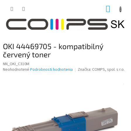
Prejsť
NÁKUP
na
obsah
KOŠÍK
OKI 44469705 - kompatibilný
červený toner
NN_OKI_C310M
Priemerné
Neohodnotené
Podrobnosti hodnotenia
Značka:
COMPS, spol. s r.o.
hodnotenie
produktu
je
0,0
z
5
hviezdičiek.