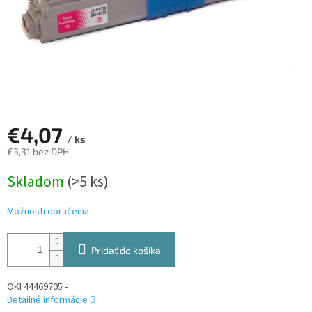
€4,07
/ ks
€3,31 bez DPH
Jednotková
Skladom
(>5 ks)
cena:
Možnosti doručenia
Pridať do košíka
OKI 44469705 -
Detailné informácie