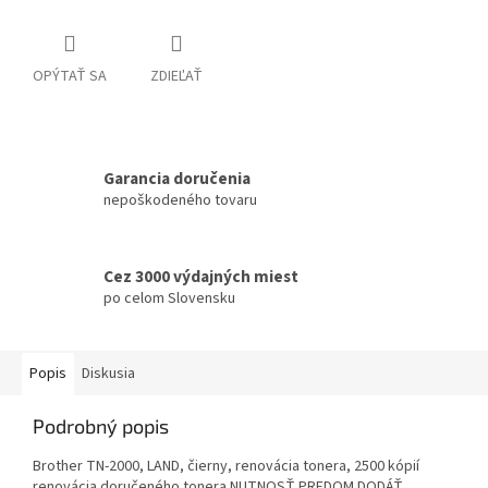
OPÝTAŤ SA
ZDIEĽAŤ
Garancia doručenia
nepoškodeného tovaru
Cez 3000 výdajných miest
po celom Slovensku
Popis
Diskusia
Podrobný popis
Brother TN-2000, LAND, čierny, renovácia tonera, 2500 kópií
renovácia doručeného tonera NUTNOSŤ PREDOM DODÁŤ