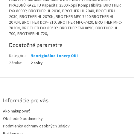
PRÁZDNÚ KAZETU Kapacita: 2500 kópií Kompatibilita: BROTHER
FAX 8000P, BROTHER HL 2030, BROTHER HL 2040, BROTHER HL
2030, BROTHER HL 2070N, BROTHER MFC 7420 BROTHER HL-
2070N, BROTHER DCP- 710, BROTHER MFC-7420, BROTHER MFC-
7820N, BROTHER FAX 8050P, BROTHER FAX 8650, BROTHER HL
700, BROTHER HL 720,
Dodatočné parametre
Kategória
:
Neoriginálne tonery OKI
Záruka
:
2 roky
Z
á
p
ä
Informácie pre vás
t
Ako nakupovať
i
Obchodné podmienky
e
Podmienky ochrany osobných údajov
Reklamace