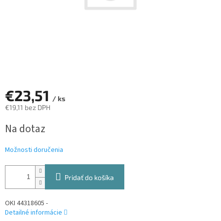
€23,51
/ ks
€19,11 bez DPH
Jednotková
Na dotaz
cena:
Možnosti doručenia
Pridať do košíka
OKI 44318605 -
Detailné informácie