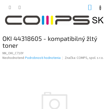
Prejsť
NÁKUP
na
obsah
KOŠÍK
OKI 44318605 - kompatibilný žltý
toner
NN_OKI_C710Y
Priemerné
Neohodnotené
Podrobnosti hodnotenia
Značka:
COMPS, spol. s r.o.
hodnotenie
produktu
je
0,0
z
5
hviezdičiek.