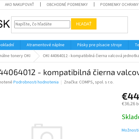
AKO NAKUPOVAŤ
OBCHODNÉ PODMIENKY
PODMIENKY OCHRANY
HĽADAŤ
pokladní
Atramentové náplne
Pásky pre písacie stroje
Te
nálne tonery OKI
OKI 44064012 - kompatibilná čierna valcová jednotk
44064012 - kompatibilná čierna valco
né
notené
Podrobnosti hodnotenia
Značka:
COMPS, spol. s r.o.
nie
€44
u
€36,26 
Jednotk
Skla
cena:
iek.
Možnosti