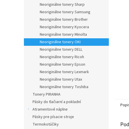
Neoriginálne tonery Sharp
Neoriginálne tonery Samsung
Neoriginálne tonery Brother
Neoriginálne tonery Kyocera
Neoriginálne tonery Minolta
Neoriginálne tonery OKI
Neoriginálne tonery DELL
Neoriginálne tonery Ricoh
Neoriginálne tonery Epson
Neoriginálne tonery Lexmark
Neoriginálne tonery Utax
Neoriginálne tonery Toshiba
Tonery PIRANHA
Pásky do tlačiarní a pokladní
Popi
Atramentové náplne
Pásky pre písacie stroje
Pod
Termokotúčiky