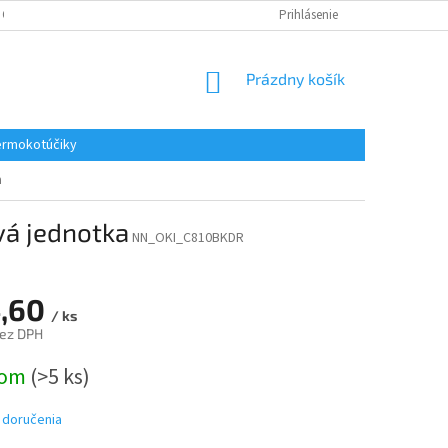
 OSOBNÝCH ÚDAJOV
REKLAMACE
KONTAKTY
Prihlásenie
NÁKUPNÝ
Prázdny košík
KOŠÍK
rmokotúčiky
a
vá jednotka
NN_OKI_C810BKDR
,60
/ ks
bez DPH
ová
dom
(>5 ks)
 doručenia