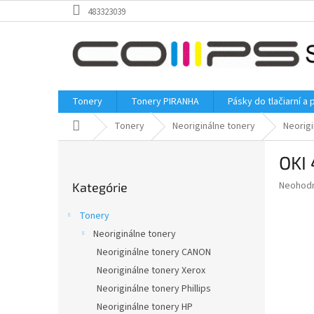
Prejsť
483323039
na
obsah
Tonery
Tonery PIRANHA
Pásky do tlačiarní a 
Domov
Tonery
Neoriginálne tonery
Neorigi
B
OKI 
o
Preskočiť
č
Priemer
Neohod
Kategórie
kategórie
n
hodnote
ý
produkt
Tonery
p
je
Neoriginálne tonery
0,0
a
z
Neoriginálne tonery CANON
n
5
e
Neoriginálne tonery Xerox
hviezdič
l
Neoriginálne tonery Phillips
Neoriginálne tonery HP