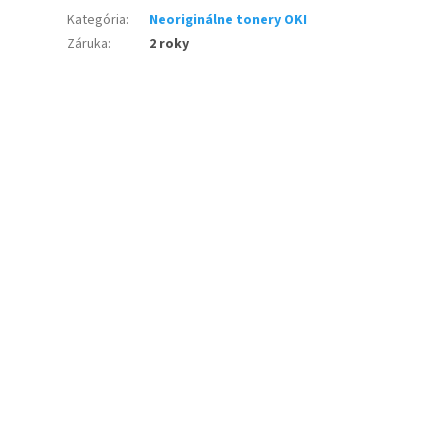
Kategória
:
Neoriginálne tonery OKI
Záruka
:
2 roky