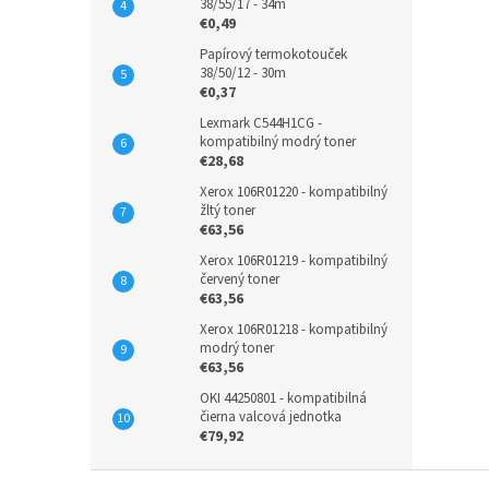
38/55/17 - 34m
€0,49
Papírový termokotouček
38/50/12 - 30m
€0,37
Lexmark C544H1CG -
kompatibilný modrý toner
€28,68
Xerox 106R01220 - kompatibilný
žltý toner
€63,56
Xerox 106R01219 - kompatibilný
červený toner
€63,56
Xerox 106R01218 - kompatibilný
modrý toner
€63,56
OKI 44250801 - kompatibilná
čierna valcová jednotka
€79,92
Z