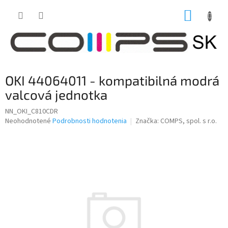
Prejsť
NÁKUP
na
obsah
KOŠÍK
OKI 44064011 - kompatibilná modrá
valcová jednotka
NN_OKI_C810CDR
Priemerné
Neohodnotené
Podrobnosti hodnotenia
Značka:
COMPS, spol. s r.o.
hodnotenie
produktu
je
0,0
z
5
hviezdičiek.