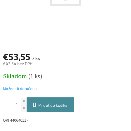
€53,55
/ ks
€43,54 bez DPH
Jednotková
Skladom
(1 ks)
cena:
Možnosti doručenia
Pridať do košíka
OKI 44064011 -