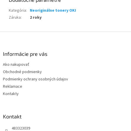
Kategória
:
Neoriginálne tonery OKI
Záruka
:
2 roky
Z
á
p
ä
Informácie pre vás
t
Ako nakupovať
i
Obchodné podmienky
e
Podmienky ochrany osobných údajov
Reklamace
Kontakty
Kontakt
483323039