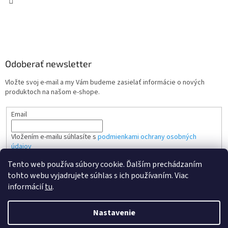
Odoberať newsletter
Vložte svoj e-mail a my Vám budeme zasielať informácie o nových
produktoch na našom e-shope.
Email
Vložením e-mailu súhlasíte s
podmienkami ochrany osobných
údajov
Tento web používa súbory cookie. Ďalším prechádzaním
PRIHLÁSIŤ SA
tohto webu vyjadrujete súhlas s ich používaním. Viac
informácií
tu
.
Nastavenie
Vytvoril Shoptet